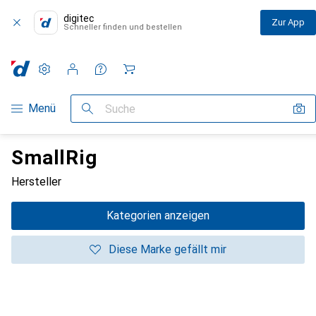
digitec
Zur App
Schneller finden und bestellen
Einstellungen
Kundenkonto
Vergleichslisten
Merklisten
Warenkorb
Navigation nach Kategorien
Menü
Suche
SmallRig
Hersteller
Kategorien anzeigen
Diese Marke gefällt mir