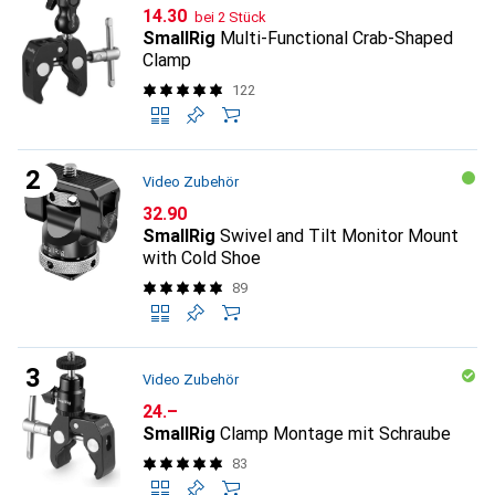
CHF
14.30
bei 2 Stück
SmallRig
Multi-Functional Crab-Shaped
Clamp
122
Video Zubehör
CHF
32.90
SmallRig
Swivel and Tilt Monitor Mount
with Cold Shoe
89
Video Zubehör
CHF
24.–
SmallRig
Clamp Montage mit Schraube
83