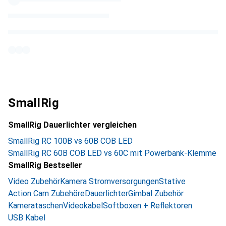
SmallRig
SmallRig Dauerlichter vergleichen
SmallRig RC 100B vs 60B COB LED
SmallRig RC 60B COB LED vs 60C mit Powerbank-Klemme
SmallRig Bestseller
Video Zubehör
Kamera Stromversorgungen
Stative
Action Cam Zubehöre
Dauerlichter
Gimbal Zubehör
Kamerataschen
Videokabel
Softboxen + Reflektoren
USB Kabel