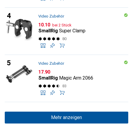
Video Zubehör
CHF
10.10
bei 2 Stück
SmallRig
Super Clamp
80
Video Zubehör
CHF
17.90
SmallRig
Magic Arm 2066
83
Mehr anzeigen