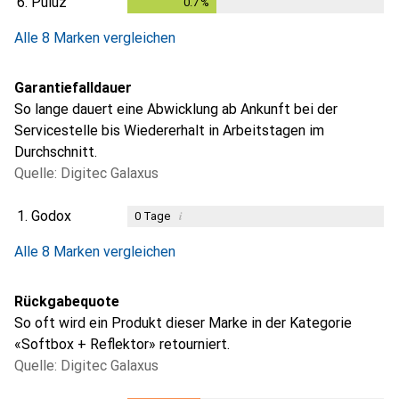
6.
Puluz
0.7
%
0.7
%
Alle 8 Marken vergleichen
Garantiefalldauer
So lange dauert eine Abwicklung ab Ankunft bei der
Servicestelle bis Wiedererhalt in Arbeitstagen im
Durchschnitt.
Quelle: Digitec Galaxus
1.
Godox
i
0
Tage
i
i
i
i
Ungenügende Daten
Ungenügende Daten
Ungenügende Daten
Ungenügende Daten
Alle 8 Marken vergleichen
Rückgabequote
So oft wird ein Produkt dieser Marke in der Kategorie
«Softbox + Reflektor» retourniert.
Quelle: Digitec Galaxus