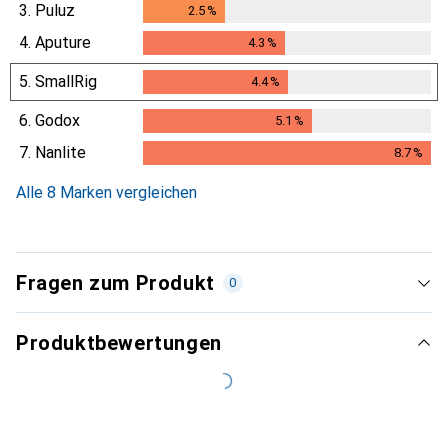
3.
Puluz
2.5
%
2.5
%
4.
Aputure
4.3
%
4.3
%
5.
SmallRig
4.4
%
4.4
%
6.
Godox
5.1
%
5.1
%
7.
Nanlite
8.7
%
8.7
%
Alle 8 Marken vergleichen
Fragen zum Produkt
0
Produktbewertungen