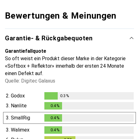
Bewertungen & Meinungen
Garantie- & Rückgabequoten
Garantiefallquote
So oft weist ein Produkt dieser Marke in der Kategorie
«Softbox + Reflektor» innerhalb der ersten 24 Monate
einen Defekt auf.
Quelle: Digitec Galaxus
2.
Godox
0.3
%
0.3
%
3.
Nanlite
0.4
%
0.4
%
3.
SmallRig
0.4
%
0.4
%
3.
Walimex
0.4
%
0.4
%