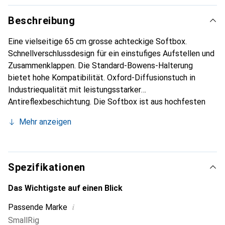
Beschreibung
Eine vielseitige 65 cm grosse achteckige Softbox.
Schnellverschlussdesign für ein einstufiges Aufstellen und
Zusammenklappen. Die Standard-Bowens-Halterung
bietet hohe Kompatibilität. Oxford-Diffusionstuch in
Industriequalität mit leistungsstarker
Antireflexbeschichtung. Die Softbox ist aus hochfesten
Edelstahl-Schirmstreben gefertigt und wiegt nur 725 g. Im
Mehr anzeigen
Lieferumfang sind 2 Diffusionstücher, ein Wabengitter und
eine Tragetasche enthalten.
Spezifikationen
Das Wichtigste auf einen Blick
i
Passende Marke
SmallRig