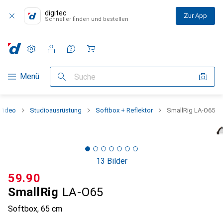
digitec
Zur App
Schneller finden und bestellen
Einstellungen
Kundenkonto
Vergleichslisten
Merklisten
Warenkorb
Navigation nach Kategorien
Menü
Suche
 Video
Studioausrüstung
Softbox + Reflektor
SmallRig LA-O65
13 Bilder
CHF
59.90
SmallRig
LA-O65
Softbox, 65 cm