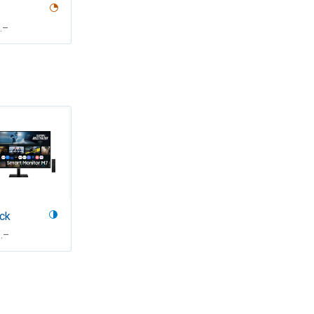
F
.–
ck
F
.–