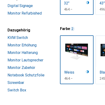
32"
43"
Digital Signage
CHF
464.–
CH
496
Monitor Refurbished
Mehr anzeigen
Farbe
2
Dazugehörig
KVM Switch
Monitor Erhöhung
Monitor Halterung
Monitor Lautsprecher
Monitor Zubehör
Weiss
Bla
Notebook Schutzfolie
CHF
464.–
CH
245
Screenbar
Mehr anzeigen
Switch Box