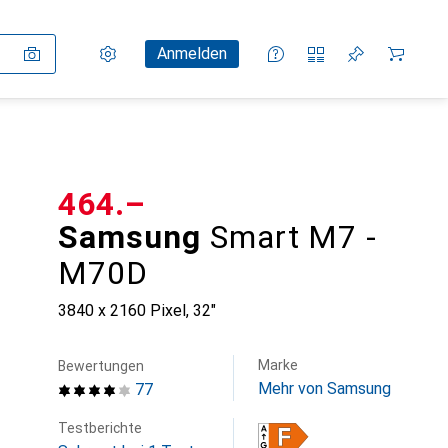
Einstellungen
Kundenkonto
Vergleichslisten
Merklisten
Warenkorb
Anmelden
CHF
464.–
Samsung
Smart M7 -
M70D
3840 x 2160 Pixel, 32"
Marke
Bewertungen
Mehr von Samsung
77
Testberichte