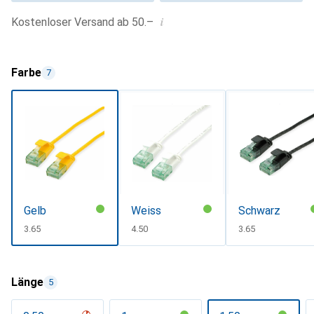
i
Kostenloser Versand ab 50.–
Farbe
7
Gelb
Weiss
Schwarz
CHF
3.65
CHF
4.50
CHF
3.65
Länge
5