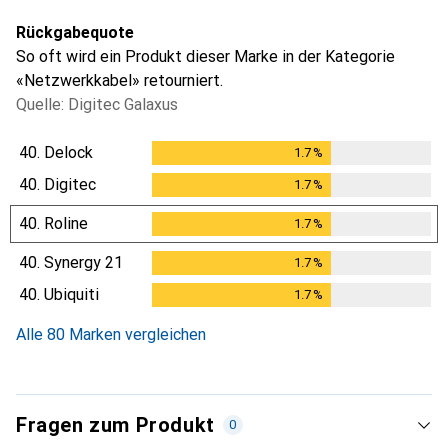
Rückgabequote
So oft wird ein Produkt dieser Marke in der Kategorie
«Netzwerkkabel» retourniert.
Quelle: Digitec Galaxus
40.
Delock
1.7
%
1.7
%
40.
Digitec
1.7
%
1.7
%
40.
Roline
1.7
%
1.7
%
40.
Synergy 21
1.7
%
1.7
%
40.
Ubiquiti
1.7
%
1.7
%
Alle 80 Marken vergleichen
Fragen zum Produkt
0