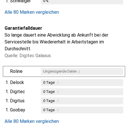
1.
Schwaiger
0
%
Alle 80 Marken vergleichen
Garantiefalldauer
So lange dauert eine Abwicklung ab Ankunft bei der
Servicestelle bis Wiedererhalt in Arbeitstagen im
Durchschnitt.
Quelle: Digitec Galaxus
i
Roline
Ungenügende Daten
1.
Delock
i
0
Tage
1.
Digitec
i
0
Tage
1.
Digitus
i
0
Tage
1.
Goobay
i
0
Tage
Alle 80 Marken vergleichen