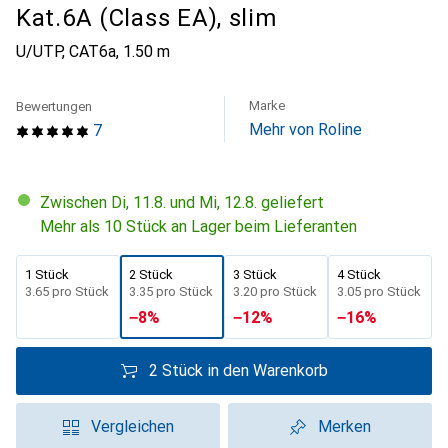
Kat.6A (Class EA), slim
U/UTP, CAT6a, 1.50 m
Marke
Bewertungen
Mehr von Roline
7
Zwischen Di, 11.8. und Mi, 12.8. geliefert
Mehr als 10 Stück an Lager beim Lieferanten
1 Stück
2 Stück
3 Stück
4 Stück
CHF
3.65
pro Stück
CHF
3.35
pro Stück
CHF
3.20
pro Stück
CHF
3.05
pro Stück
−
8
%
−
12
%
−
16
%
2 Stück in den Warenkorb
Vergleichen
Merken