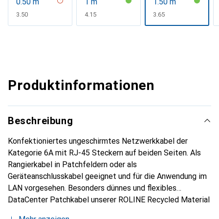
0.50 m
1 m
1.50 m
CHF
3.50
CHF
4.15
CHF
3.65
Produktinformationen
Beschreibung
Konfektioniertes ungeschirmtes Netzwerkkabel der
Kategorie 6A mit RJ-45 Steckern auf beiden Seiten. Als
Rangierkabel in Patchfeldern oder als
Geräteanschlusskabel geeignet und für die Anwendung im
LAN vorgesehen. Besonders dünnes und flexibles
DataCenter Patchkabel unserer ROLINE Recycled Material
Produktlinie für den Einsatz in beengten