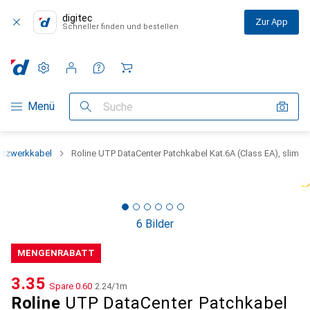
digitec
Zur App
Schneller finden und bestellen
Einstellungen
Kundenkonto
Vergleichslisten
Merklisten
Warenkorb
Navigation nach Kategorien
Menü
Suche
etzwerkkabel
Roline UTP DataCenter Patchkabel Kat.6A (Class EA), slim
6 Bilder
MENGENRABATT
CHF
3.35
Spare
CHF
0.60
CHF
2.24
/
1m
Roline
UTP DataCenter Patchkabel