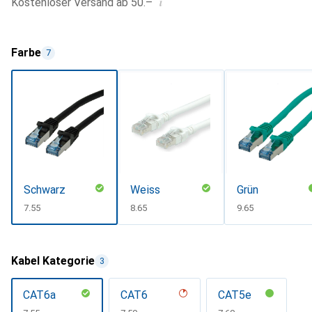
i
Kostenloser Versand ab 50.–
Farbe
7
Schwarz
Weiss
Grün
CHF
7.55
CHF
8.65
CHF
9.65
Kabel Kategorie
3
CAT6a
CAT6
CAT5e