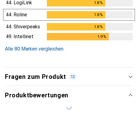
44.
LogiLink
1.8
%
1.8
%
44.
Roline
1.8
%
1.8
%
44.
Shiverpeaks
1.8
%
1.8
%
49.
Intellinet
1.9
%
1.9
%
Alle 80 Marken vergleichen
Fragen zum Produkt
12
Produktbewertungen