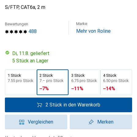
S/FTP, CAT6a, 2 m
Marke
Bewertungen
Mehr von Roline
488
Di, 11.8. geliefert
5 Stück an Lager
1 Stück
2 Stück
3 Stück
4 Stück
CHF
7.55
pro Stück
CHF
7.–
pro Stück
CHF
6.75
pro Stück
CHF
6.50
pro Stück
−
7
%
−
11
%
−
14
%
2 Stück in den Warenkorb
Vergleichen
Merken