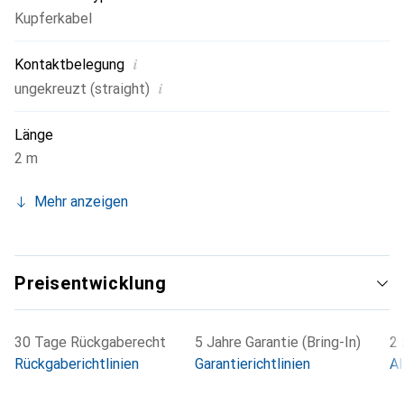
Kupferkabel
i
Kontaktbelegung
i
ungekreuzt (straight)
Länge
2 m
Mehr anzeigen
Preisentwicklung
30 Tage Rückgaberecht
5 Jahre Garantie (Bring-In)
2 
Rückgaberichtlinien
Garantierichtlinien
Al