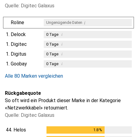
Quelle: Digitec Galaxus
i
Roline
Ungenügende Daten
1.
Delock
i
0
Tage
1.
Digitec
i
0
Tage
1.
Digitus
i
0
Tage
1.
Goobay
i
0
Tage
Alle 80 Marken vergleichen
Rückgabequote
So oft wird ein Produkt dieser Marke in der Kategorie
«Netzwerkkabel» retourniert.
Quelle: Digitec Galaxus
44.
Helos
1.8
%
1.8
%