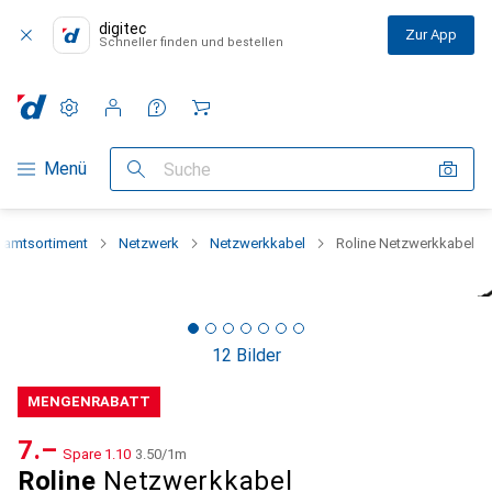
digitec
Zur App
Schneller finden und bestellen
Einstellungen
Kundenkonto
Vergleichslisten
Merklisten
Warenkorb
Navigation nach Kategorien
Menü
Suche
amtsortiment
Netzwerk
Netzwerkkabel
Roline Netzwerkkabel
12 Bilder
MENGENRABATT
CHF
7.–
Spare
CHF
1.10
CHF
3.50
/
1m
Roline
Netzwerkkabel