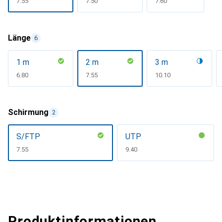
CHF
7.55
CHF
7.50
CHF
7.60
Länge
6
1 m
2 m
3 m
CHF
6.80
CHF
7.55
CHF
10.10
Schirmung
2
S/FTP
UTP
CHF
7.55
CHF
9.40
Produktinformationen