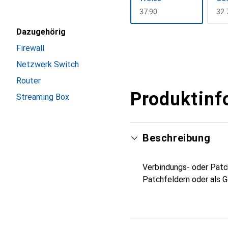
CHF
37.90
CH
32.
Dazugehörig
Mehr anzeigen
Firewall
Netzwerk Switch
Router
Produktinf
Streaming Box
Beschreibung
Verbindungs- oder Patch
Patchfeldern oder als G