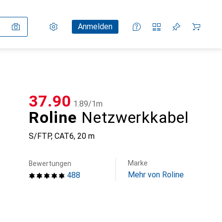
Einstellungen
Kundenkonto
Vergleichslisten
Merklisten
Warenkorb
Anmelden
CHF
37.90
CHF
1.89
/
1m
Roline
Netzwerkkabel
S/FTP, CAT6, 20 m
Marke
Bewertungen
Mehr von Roline
488