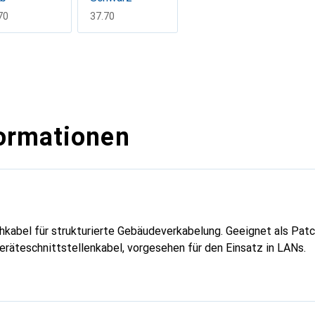
F
70
CHF
37.70
ormationen
kabel für strukturierte Gebäudeverkabelung. Geeignet als Patc
eräteschnittstellenkabel, vorgesehen für den Einsatz in LANs.