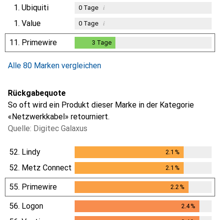
1.
Ubiquiti
i
0
Tage
1.
Value
i
0
Tage
11.
Primewire
3
Tage
3
Tage
Alle 80 Marken vergleichen
Rückgabequote
So oft wird ein Produkt dieser Marke in der Kategorie
«Netzwerkkabel» retourniert.
Quelle: Digitec Galaxus
52.
Lindy
2.1
%
2.1
%
52.
Metz Connect
2.1
%
2.1
%
55.
Primewire
2.2
%
2.2
%
56.
Logon
2.4
%
2.4
%