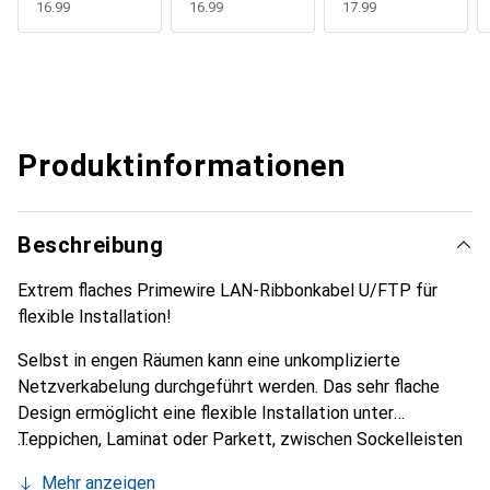
CHF
16.99
CHF
16.99
CHF
17.99
Produktinformationen
Beschreibung
Extrem flaches Primewire LAN-Ribbonkabel U/FTP für
flexible Installation!
Selbst in engen Räumen kann eine unkomplizierte
Netzverkabelung durchgeführt werden. Das sehr flache
Design ermöglicht eine flexible Installation unter
Teppichen, Laminat oder Parkett, zwischen Sockelleisten
oder in der Wandverkleidung. Das Netzwerk-Flachkabel
Mehr anzeigen