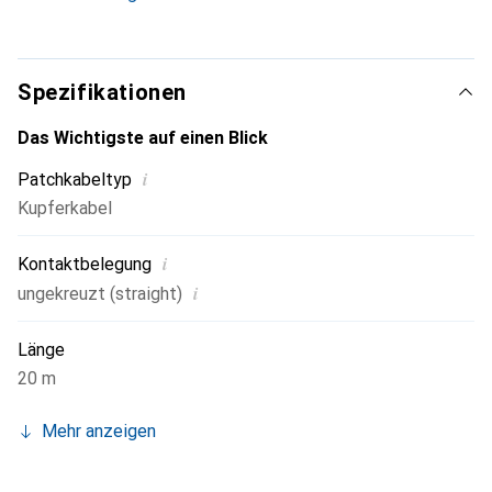
kann somit leicht verborgen werden.
Spezifikationen
Das Wichtigste auf einen Blick
i
Patchkabeltyp
Kupferkabel
i
Kontaktbelegung
i
ungekreuzt (straight)
Länge
20 m
Mehr anzeigen