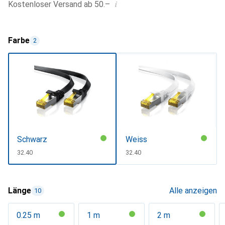
i
Kostenloser Versand ab 50.–
Farbe
2
Schwarz
Weiss
CHF
32.40
CHF
32.40
Länge
Alle anzeigen
10
0.25 m
1 m
2 m