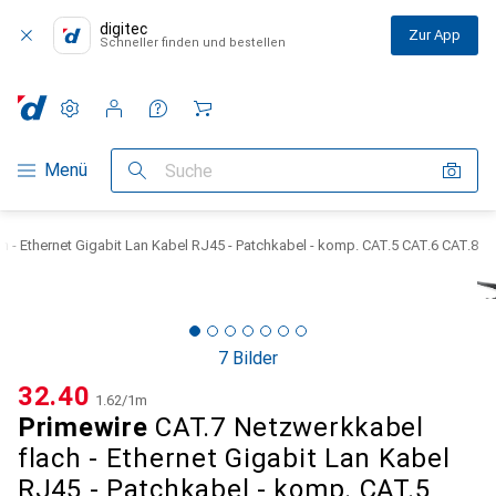
digitec
Zur App
Schneller finden und bestellen
Einstellungen
Kundenkonto
Vergleichslisten
Merklisten
Warenkorb
Navigation nach Kategorien
Menü
Suche
h - Ethernet Gigabit Lan Kabel RJ45 - Patchkabel - komp. CAT.5 CAT.6 CAT.8
7 Bilder
CHF
32.40
CHF
1.62
/
1m
Primewire
CAT.7 Netzwerkkabel
flach - Ethernet Gigabit Lan Kabel
RJ45 - Patchkabel - komp. CAT.5