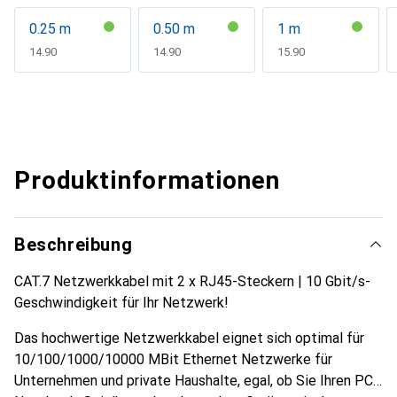
0.25 m
0.50 m
1 m
CHF
14.90
CHF
14.90
CHF
15.90
Produktinformationen
Beschreibung
CAT.7 Netzwerkkabel mit 2 x RJ45-Steckern | 10 Gbit/s-
Geschwindigkeit für Ihr Netzwerk!
Das hochwertige Netzwerkkabel eignet sich optimal für
10/100/1000/10000 MBit Ethernet Netzwerke für
Unternehmen und private Haushalte, egal, ob Sie Ihren PC,