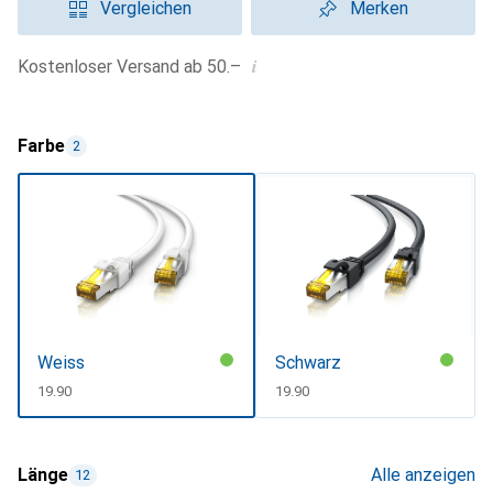
Vergleichen
Merken
i
Kostenloser Versand ab 50.–
Farbe
2
Weiss
Schwarz
CHF
19.90
CHF
19.90
Länge
Alle anzeigen
12