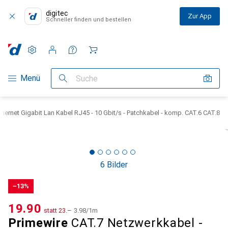
digitec
Zur App
Schneller finden und bestellen
Einstellungen
Kundenkonto
Vergleichslisten
Merklisten
Warenkorb
Navigation nach Kategorien
Menü
Suche
hernet Gigabit Lan Kabel RJ45 - 10 Gbit/s - Patchkabel - komp. CAT.6 CAT.8
6 Bilder
−13%
CHF
19.90
statt
CHF
23.–
CHF
3.98
/
1m
Primewire
CAT.7 Netzwerkkabel -