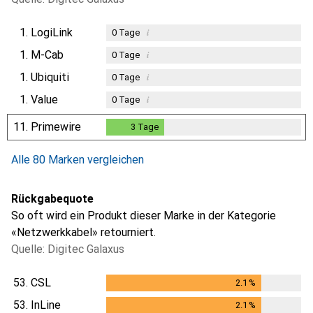
1.
LogiLink
i
0
Tage
1.
M-Cab
i
0
Tage
1.
Ubiquiti
i
0
Tage
1.
Value
i
0
Tage
11.
Primewire
3
Tage
3
Tage
Alle 80 Marken vergleichen
Rückgabequote
So oft wird ein Produkt dieser Marke in der Kategorie
«Netzwerkkabel» retourniert.
Quelle: Digitec Galaxus
53.
CSL
2.1
%
2.1
%
53.
InLine
2.1
%
2.1
%