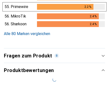
55.
Primewire
2.2
%
2.2
%
56.
MikroTik
2.4
%
2.4
%
56.
Sharkoon
2.4
%
2.4
%
Alle 80 Marken vergleichen
Fragen zum Produkt
8
Produktbewertungen