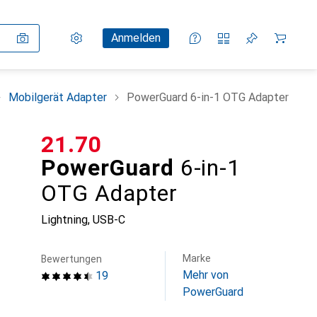
Einstellungen
Kundenkonto
Vergleichslisten
Merklisten
Warenkorb
Anmelden
Mobilgerät Adapter
PowerGuard 6-in-1 OTG Adapter
CHF
21.70
PowerGuard
6-in-1
OTG Adapter
Lightning, USB-C
Marke
Bewertungen
Mehr von
19
PowerGuard