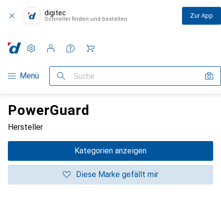
digitec
Zur App
Schneller finden und bestellen
Einstellungen
Kundenkonto
Vergleichslisten
Merklisten
Warenkorb
Navigation nach Kategorien
Menü
Suche
PowerGuard
Hersteller
Kategorien anzeigen
Diese Marke gefällt mir