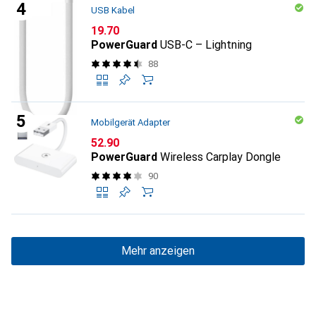
USB Kabel
CHF
19.70
PowerGuard
USB-C – Lightning
88
Mobilgerät Adapter
CHF
52.90
PowerGuard
Wireless Carplay Dongle
90
Mehr anzeigen