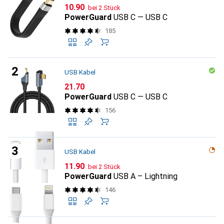
CHF
10.90
bei 2 Stück
PowerGuard
USB C — USB C
185
USB Kabel
CHF
21.70
PowerGuard
USB C — USB C
156
USB Kabel
CHF
11.90
bei 2 Stück
PowerGuard
USB A – Lightning
146