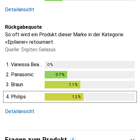
i
Ungenügende Daten
Detailansicht
Rückgabequote
So oft wird ein Produkt dieser Marke in der Kategorie
«Epilierer» retourniert.
Quelle: Digitec Galaxus
1.
Vanessa Beauty
0
%
2.
Panasonic
0.7
%
0.7
%
3.
Braun
1.1
%
1.1
%
4.
Philips
1.2
%
1.2
%
Detailansicht
Fragen zum Produkt
4