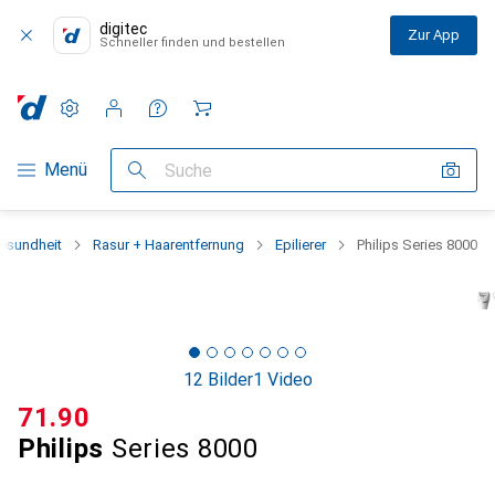
digitec
Zur App
Schneller finden und bestellen
Einstellungen
Kundenkonto
Vergleichslisten
Merklisten
Warenkorb
Navigation nach Kategorien
Menü
Suche
esundheit
Rasur + Haarentfernung
Epilierer
Philips Series 8000
12 Bilder
1 Video
CHF
71.90
Philips
Series 8000