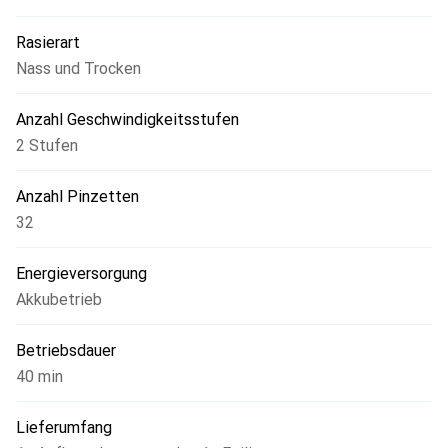
Körperpeeling-Handschuh verhindert das Einwachsen von
Rasierart
Härchen Inkl. Schneidekopf, Bikini-Kammaufsatz, Aufsatz
für empfindliche Stellen und optimalen Hautkontakt 1x
Nass und Trocken
BRE700/00, 1x Hautstraffer, 1x Aufsatz für empfindliche
Stellen, 1x Aufbewahrungsetui.
Anzahl Geschwindigkeitsstufen
2 Stufen
Anzahl Pinzetten
32
Energieversorgung
Akkubetrieb
Betriebsdauer
40 min
Lieferumfang