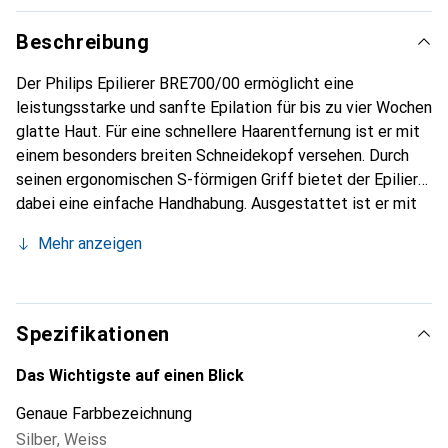
Beschreibung
Der Philips Epilierer BRE700/00 ermöglicht eine
leistungsstarke und sanfte Epilation für bis zu vier Wochen
glatte Haut. Für eine schnellere Haarentfernung ist er mit
einem besonders breiten Schneidekopf versehen. Durch
seinen ergonomischen S-förmigen Griff bietet der Epilierer
dabei eine einfache Handhabung. Ausgestattet ist er mit
einer kabellosen Trocken- und Nassfunktion, sodass er
Mehr anzeigen
auch in der Badewanne und Dusche zum Einsatz kommen
kann. Zum Entfernen von Haaren im Gesicht, in der
Bikinizone und den Achselhöhlen verfügt der Epilierer über
einen speziellen Aufsatz für empfindliche Stellen. Der
Spezifikationen
Epilierer der 8000er Serie bietet eine leistungsstarke und
gleichzeitig sanfte Epilation Extrabreiter Epilierkopf und
Das Wichtigste auf einen Blick
die Opti-Light-Funktion sorgt für optimale Ergebnisse
Genaue Farbbezeichnung
beim Epilieren Ohne Kabel und mit Anti-Rutsch-Griff
Silber
,
Weiss
eignet sich das Gerät ideal für die Verwendung mit Wasser