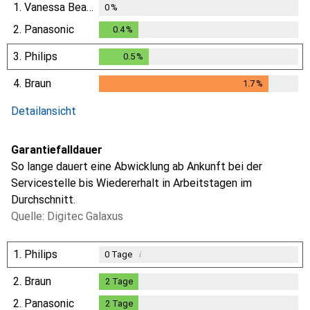
1.
Vanessa Beauty
0
%
2.
Panasonic
0.4
%
0.4
%
3.
Philips
0.5
%
0.5
%
4.
Braun
1.7
%
1.7
%
Detailansicht
Garantiefalldauer
So lange dauert eine Abwicklung ab Ankunft bei der
Servicestelle bis Wiedererhalt in Arbeitstagen im
Durchschnitt.
Quelle: Digitec Galaxus
1.
Philips
i
0
Tage
2.
Braun
2
Tage
2
Tage
2.
Panasonic
2
Tage
2
Tage