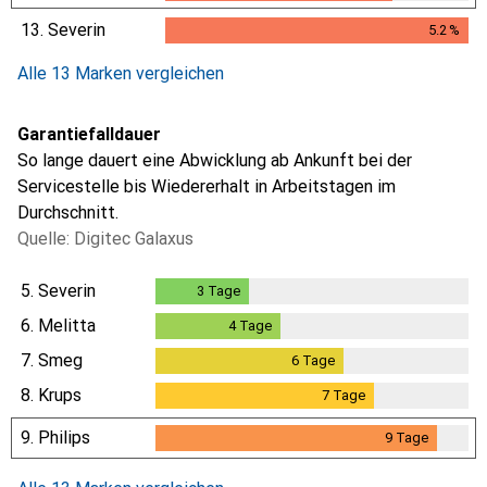
13.
Severin
5.2
%
5.2
%
Alle 13 Marken vergleichen
Garantiefalldauer
So lange dauert eine Abwicklung ab Ankunft bei der
Servicestelle bis Wiedererhalt in Arbeitstagen im
Durchschnitt.
Quelle: Digitec Galaxus
5.
Severin
3
Tage
3
Tage
6.
Melitta
4
Tage
4
Tage
7.
Smeg
6
Tage
6
Tage
8.
Krups
7
Tage
7
Tage
9.
Philips
9
Tage
9
Tage