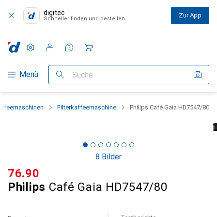
digitec
Zur App
Schneller finden und bestellen
Einstellungen
Kundenkonto
Vergleichslisten
Merklisten
Warenkorb
Navigation nach Kategorien
Menü
Suche
affeemaschinen
Filterkaffeemaschine
Philips Café Gaia HD7547/80
8 Bilder
CHF
76.90
Philips
Café Gaia HD7547/80