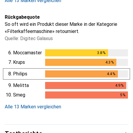
Alle 13 Marken vergleichen
Rückgabequote
So oft wird ein Produkt dieser Marke in der Kategorie
«Filterkaffeemaschine» retourniert.
Quelle: Digitec Galaxus
6.
Moccamaster
3.8
%
3.8
%
7.
Krups
4.3
%
4.3
%
8.
Philips
4.4
%
4.4
%
9.
Melitta
4.9
%
4.9
%
10.
Smeg
5
%
5
%
Alle 13 Marken vergleichen