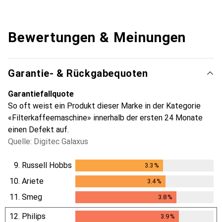
Bewertungen & Meinungen
Garantie- & Rückgabequoten
Garantiefallquote
So oft weist ein Produkt dieser Marke in der Kategorie
«Filterkaffeemaschine» innerhalb der ersten 24 Monate
einen Defekt auf.
Quelle: Digitec Galaxus
9.
Russell Hobbs
3.3
%
3.3
%
10.
Ariete
3.4
%
3.4
%
11.
Smeg
3.8
%
3.8
%
12.
Philips
3.9
%
3.9
%