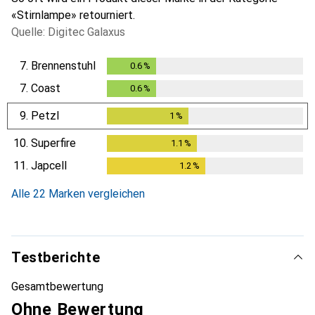
«Stirnlampe» retourniert.
Quelle: Digitec Galaxus
7.
Brennenstuhl
0.6
%
0.6
%
7.
Coast
0.6
%
0.6
%
9.
Petzl
1
%
1
%
10.
Superfire
1.1
%
1.1
%
11.
Japcell
1.2
%
1.2
%
Alle 22 Marken vergleichen
Testberichte
Gesamtbewertung
Ohne Bewertung