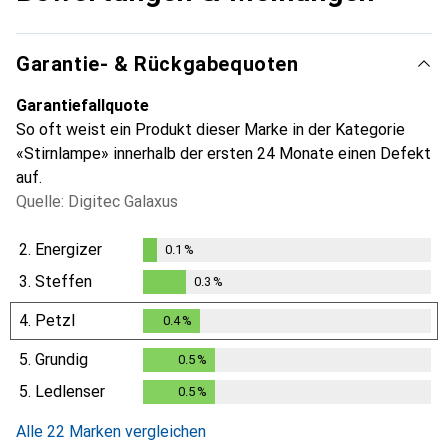
Garantie- & Rückgabequoten
Garantiefallquote
So oft weist ein Produkt dieser Marke in der Kategorie
«Stirnlampe» innerhalb der ersten 24 Monate einen Defekt
auf.
Quelle: Digitec Galaxus
2.
Energizer
0.1
%
0.1
%
3.
Steffen
0.3
%
0.3
%
4.
Petzl
0.4
%
0.4
%
5.
Grundig
0.5
%
0.5
%
5.
Ledlenser
0.5
%
0.5
%
Alle 22 Marken vergleichen