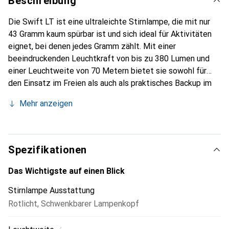
Beschreibung
Die Swift LT ist eine ultraleichte Stirnlampe, die mit nur
43 Gramm kaum spürbar ist und sich ideal für Aktivitäten
eignet, bei denen jedes Gramm zählt. Mit einer
beeindruckenden Leuchtkraft von bis zu 380 Lumen und
einer Leuchtweite von 70 Metern bietet sie sowohl für
den Einsatz im Freien als auch als praktisches Backup im
Rucksack hervorragende Sicht. Die Lampe verfügt über
Mehr anzeigen
drei Helligkeitsstufen für weisses Licht sowie eine rote
Lichtfunktion mit Dauer- und Blinkmodus. Das
minimalistische Kopfband vereint Komfort und Stil,
während der eingearbeitete reflektierende Faden die
Spezifikationen
Sichtbarkeit bei schlechten Lichtverhältnissen erhöht. Der
Akku ist über einen USB-C-Anschluss aufladbar und die
Das Wichtigste auf einen Blick
IPX4-Zertifizierung sorgt für Regenfestigkeit. Eine LOCK-
Stirnlampe Ausstattung
Funktion verhindert ein versehentliches Einschalten
Rotlicht
,
Schwenkbarer Lampenkopf
während des Transports.