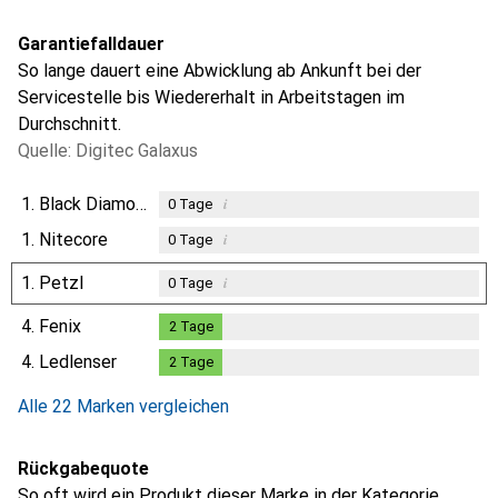
Garantiefalldauer
So lange dauert eine Abwicklung ab Ankunft bei der
Servicestelle bis Wiedererhalt in Arbeitstagen im
Durchschnitt.
Quelle: Digitec Galaxus
1.
Black Diamond
i
0
Tage
1.
Nitecore
i
0
Tage
1.
Petzl
i
0
Tage
4.
Fenix
2
Tage
2
Tage
4.
Ledlenser
2
Tage
2
Tage
Alle 22 Marken vergleichen
Rückgabequote
So oft wird ein Produkt dieser Marke in der Kategorie