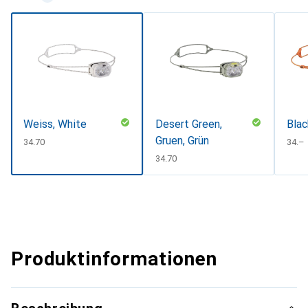
Weiss, White
Desert Green,
Blac
Gruen, Grün
CHF
34.70
CHF
34.–
CHF
34.70
Produktinformationen