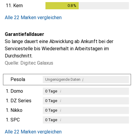
11.
Kern
0.8
%
0.8
%
Alle 22 Marken vergleichen
Garantiefalldauer
So lange dauert eine Abwicklung ab Ankunft bei der
Servicestelle bis Wiedererhalt in Arbeitstagen im
Durchschnitt.
Quelle: Digitec Galaxus
i
Pesola
Ungenügende Daten
1.
Domo
i
0
Tage
1.
DZ Series
i
0
Tage
1.
Nikko
i
0
Tage
1.
SPC
i
0
Tage
Alle 22 Marken vergleichen