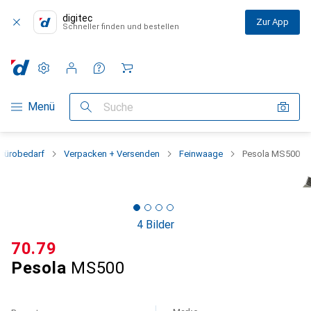
digitec
Zur App
Schneller finden und bestellen
Einstellungen
Kundenkonto
Vergleichslisten
Merklisten
Warenkorb
Navigation nach Kategorien
Menü
Suche
Bürobedarf
Verpacken + Versenden
Feinwaage
Pesola MS500
4 Bilder
CHF
70.79
Pesola
MS500