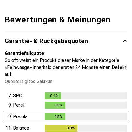
Bewertungen & Meinungen
Garantie- & Rückgabequoten
Garantiefallquote
So oft weist ein Produkt dieser Marke in der Kategorie
«Feinwaage» innerhalb der ersten 24 Monate einen Defekt
auf.
Quelle: Digitec Galaxus
7.
SPC
0.4
%
0.4
%
9.
Perel
0.5
%
0.5
%
9.
Pesola
0.5
%
0.5
%
11.
Balance
0.8
%
0.8
%