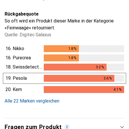
Rückgabequote
So oft wird ein Produkt dieser Marke in der Kategorie
«Feinwaage» retourniert.
Quelle: Digitec Galaxus
16.
Nikko
1.8
%
1.8
%
16.
Purecrea
1.8
%
1.8
%
18.
Swissdetector
3.2
%
3.2
%
19.
Pesola
3.6
%
3.6
%
20.
Kern
4.1
%
4.1
%
Alle 22 Marken vergleichen
Fragen zum Produkt
2