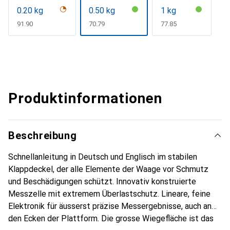
0.20 kg
0.50 kg
1 kg
CHF
91.90
CHF
70.79
CHF
77.85
Produktinformationen
Beschreibung
Schnellanleitung in Deutsch und Englisch im stabilen
Klappdeckel, der alle Elemente der Waage vor Schmutz
und Beschädigungen schützt. Innovativ konstruierte
Messzelle mit extremem Überlastschutz. Lineare, feine
Elektronik für äusserst präzise Messergebnisse, auch an
den Ecken der Plattform. Die grosse Wiegefläche ist das