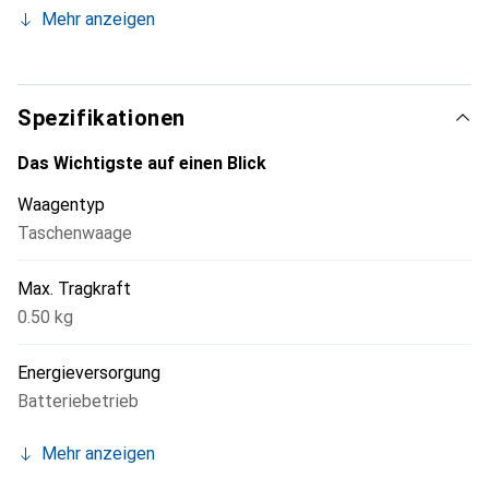
höchste Element der Waage und erlaubt somit die
Mehr anzeigen
Gewichtsbestimmung überstehenden Wiegegutes.
Handliches, flaches Design, das in jede Westentasche
passt.
Spezifikationen
Das Wichtigste auf einen Blick
Waagentyp
Taschenwaage
Max. Tragkraft
0.50 kg
Energieversorgung
Batteriebetrieb
Mehr anzeigen