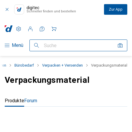
digitec
Zur App
Schneller finden und bestellen
Einstellungen
Kundenkonto
Vergleichslisten
Merklisten
Warenkorb
Navigation nach Kategorien
Menü
Suche
aren
Bürobedarf
Verpacken + Versenden
Verpackungsmaterial
Verpackungsmaterial
Produkte
Forum