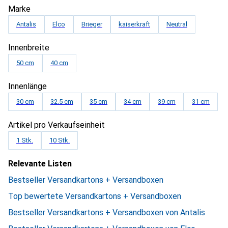
Marke
Antalis
Elco
Brieger
kaiserkraft
Neutral
Innenbreite
50 cm
40 cm
Innenlänge
30 cm
32.5 cm
35 cm
34 cm
39 cm
31 cm
Artikel pro Verkaufseinheit
1 Stk.
10 Stk.
Relevante Listen
Bestseller Versandkartons + Versandboxen
Top bewertete Versandkartons + Versandboxen
Bestseller Versandkartons + Versandboxen von Antalis