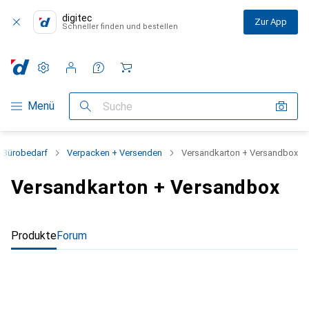
digitec
Zur App
Schneller finden und bestellen
Einstellungen
Kundenkonto
Vergleichslisten
Merklisten
Warenkorb
Navigation nach Kategorien
Menü
Suche
Bürobedarf
Verpacken + Versenden
Versandkarton + Versandbox
Versandkarton + Versandbox
Produkte
Forum