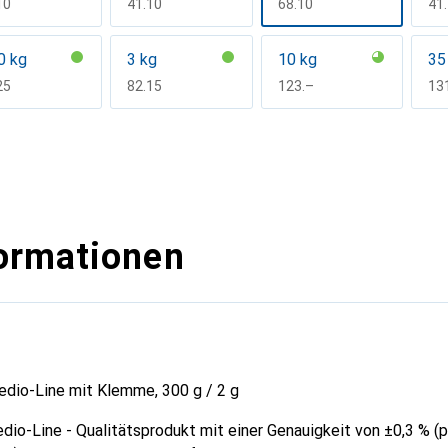
F
10
CHF
41.10
CHF
68.10
CH
41
0 kg
3 kg
10 kg
35
F
25
CHF
82.15
CHF
123.–
CH
13
ormationen
dio-Line mit Klemme, 300 g / 2 g
dio-Line - Qualitätsprodukt mit einer Genauigkeit von ±0,3 % (p