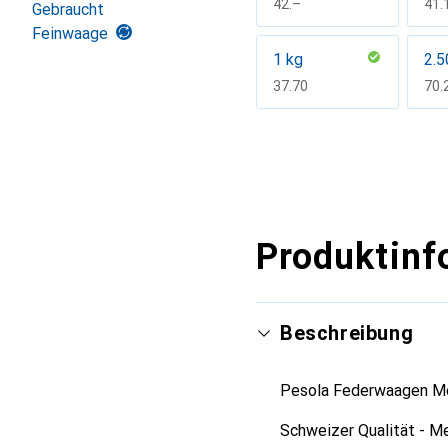
CHF
42.–
CH
41.
Gebraucht
Feinwaage
1 kg
2.5
CHF
37.70
CH
70.
Mehr anzeigen
Produktinf
Beschreibung
Pesola Federwaagen Me
Schweizer Qualität - Me