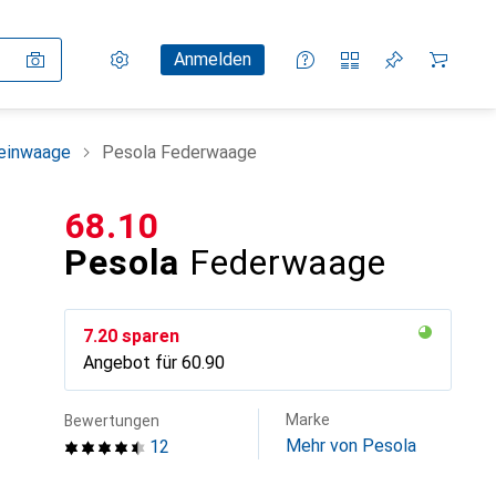
Einstellungen
Kundenkonto
Vergleichslisten
Merklisten
Warenkorb
Anmelden
einwaage
Pesola Federwaage
CHF
68.10
Pesola
Federwaage
CHF
7.20
sparen
Angebot für
CHF
60.90
Marke
Bewertungen
Mehr von Pesola
12