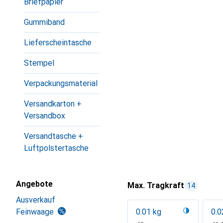
Briefpapier
Gummiband
Lieferscheintasche
Stempel
Verpackungsmaterial
Versandkarton +
Versandbox
Versandtasche +
Luftpolstertasche
Angebote
Max. Tragkraft
14
Ausverkauf
Feinwaage
0.01 kg
0.0