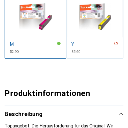
M
Y
CHF
52.90
CHF
85.60
Produktinformationen
Beschreibung
Topangebot: Die Herausforderung für das Original. Wir