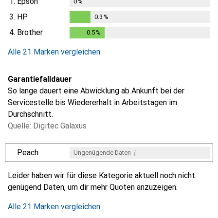
1.
Epson
0
%
3.
HP
0.3
%
0.3
%
4.
Brother
0.5
%
0.5
%
Alle 21 Marken vergleichen
Garantiefalldauer
So lange dauert eine Abwicklung ab Ankunft bei der
Servicestelle bis Wiedererhalt in Arbeitstagen im
Durchschnitt.
Quelle: Digitec Galaxus
i
Peach
Ungenügende Daten
i
i
i
i
Ungenügende Daten
Ungenügende Daten
Ungenügende Daten
Ungenügende Daten
Leider haben wir für diese Kategorie aktuell noch nicht
genügend Daten, um dir mehr Quoten anzuzeigen.
Alle 21 Marken vergleichen