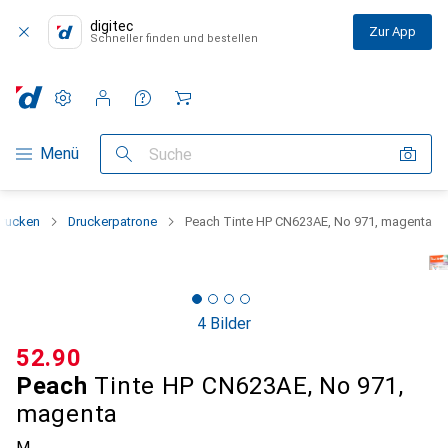
digitec
Zur App
Schneller finden und bestellen
Einstellungen
Kundenkonto
Vergleichslisten
Merklisten
Warenkorb
Navigation nach Kategorien
Menü
Suche
rucken
Druckerpatrone
Peach Tinte HP CN623AE, No 971, magenta
4 Bilder
CHF
52.90
Peach
Tinte HP CN623AE, No 971,
magenta
M