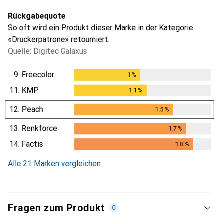
Rückgabequote
So oft wird ein Produkt dieser Marke in der Kategorie
«Druckerpatrone» retourniert.
Quelle: Digitec Galaxus
9.
Freecolor
1
%
1
%
11.
KMP
1.1
%
1.1
%
12.
Peach
1.5
%
1.5
%
13.
Renkforce
1.7
%
1.7
%
14.
Factis
1.8
%
1.8
%
Alle 21 Marken vergleichen
Fragen zum Produkt
0