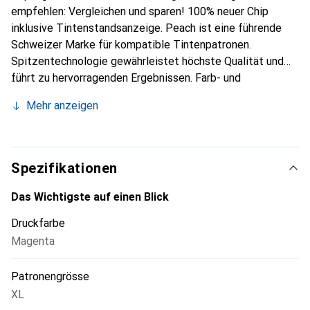
empfehlen: Vergleichen und sparen! 100% neuer Chip
inklusive Tintenstandsanzeige. Peach ist eine führende
Schweizer Marke für kompatible Tintenpatronen.
Spitzentechnologie gewährleistet höchste Qualität und
führt zu hervorragenden Ergebnissen. Farb- und
Lichtechtheit entsprechen höchsten Anforderungen und
Mehr anzeigen
gewährleisten brillante Druckresultate. Um die Premium-
Qualität sicherzustellen, wird die Tinte im eigenen
Entwicklungszentrum in der Schweiz entwickelt und
anschliessend in unseren Fertigungsstandorten in die
Spezifikationen
Tintenpatronen abgefüllt. Produktion und Fertigung
entsprechen neuesten Erkenntnissen aus Lehre und
Das Wichtigste auf einen Blick
Forschung. Qualität, mit der asiatische Hersteller nicht
Druckfarbe
gleichziehen können, und dies zu immer noch sehr
Magenta
attraktiven Preisen. Eine echte Alternative zu teuren
Originalprodukten oder Billigsttinten.
Patronengrösse
XL