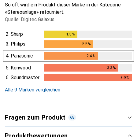
So oft wird ein Produkt dieser Marke in der Kategorie
«Stereoanlage» retourniert.
Quelle: Digitec Galaxus
2.
Sharp
1.5
%
1.5
%
3.
Philips
2.2
%
2.2
%
4.
Panasonic
2.4
%
2.4
%
5.
Kenwood
3.3
%
3.3
%
6.
Soundmaster
3.9
%
3.9
%
Alle 9 Marken vergleichen
Fragen zum Produkt
68
Produktbewertungen