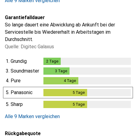
Alle 9 Marken vergleichen
Garantiefalldauer
So lange dauert eine Abwicklung ab Ankunft bei der
Servicestelle bis Wiedererhalt in Arbeitstagen im
Durchschnitt.
Quelle: Digitec Galaxus
1.
Grundig
2
Tage
2
Tage
3.
Soundmaster
3
Tage
3
Tage
4.
Pure
4
Tage
4
Tage
5.
Panasonic
5
Tage
5
Tage
5.
Sharp
5
Tage
5
Tage
Alle 9 Marken vergleichen
Rückgabequote