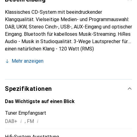
Klassisches CD-System mit beeindruckender
Klangqualität. Vielseitige Medien- und Programmauswahl:
DAB, UKW, Stereo Cinch-, USB-, AUX-Eingang und optischer
Eingang. Bluetooth für kabelloses Musik-Streaming. HiRes
Audio - Musik in Studioqualität. 3-Wege Lautsprecher für
einen natürlichen Klang - 120 Watt (RMS)
Ausgangsleistung. Schwarz. Das HiFi-System PMX94
Mehr anzeigen
bietet einen wunderbar ausdrucksvollen und dynamischen
Klang und eignet sich hervorragend für die Wiedergabe von
hochauflösenden Audioformaten. Die hochwertigen 3-
Wege Lautsprecher mit Seidenmembran-Hochtöner für
Spezifikationen
Frequenzen bis 50 kHz ermöglichen eine sehr
ausgewogene Klangqualität.
Das Wichtigste auf einen Blick
Tuner Empfangsart
i
i
,
DAB+
FM
Hifi-System Ausstattung