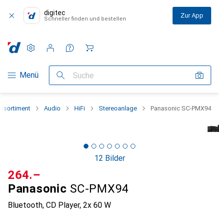
digitec
Zur App
Schneller finden und bestellen
Einstellungen
Kundenkonto
Vergleichslisten
Merklisten
Warenkorb
Navigation nach Kategorien
Menü
Suche
tsortiment
Audio
HiFi
Stereoanlage
Panasonic SC-PMX94
12 Bilder
CHF
264.–
Panasonic
SC-PMX94
Bluetooth, CD Player, 2x 60 W