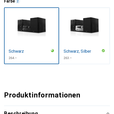
Farbe
2
Schwarz
Schwarz, Silber
CHF
264.–
CHF
263.–
Produktinformationen
Beschreibung