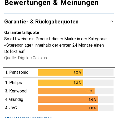
Bewertungen & Meinungen
Garantie- & Rückgabequoten
Garantiefallquote
So oft weist ein Produkt dieser Marke in der Kategorie
«Stereoanlage» innerhalb der ersten 24 Monate einen
Defekt auf.
Quelle: Digitec Galaxus
1.
Panasonic
1.2
%
1.2
%
1.
Philips
1.2
%
1.2
%
3.
Kenwood
1.5
%
1.5
%
4.
Grundig
1.6
%
1.6
%
4.
JVC
1.6
%
1.6
%