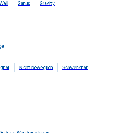
Wall
Sanus
Gravity
ge
igbar
Nicht beweglich
Schwenkbar
Ständer + Wandmontagen