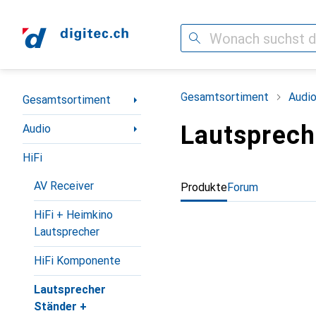
Suche
Navigation nach Kategorien
Gesamtsortiment
Audi
Gesamtsortiment
Lautsprech
Audio
HiFi
AV Receiver
Produkte
Forum
HiFi + Heimkino
Lautsprecher
HiFi Komponente
Lautsprecher
Ständer +