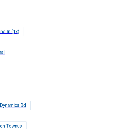
ne In (1x)
nal
Dynamics Bd
ton Townus