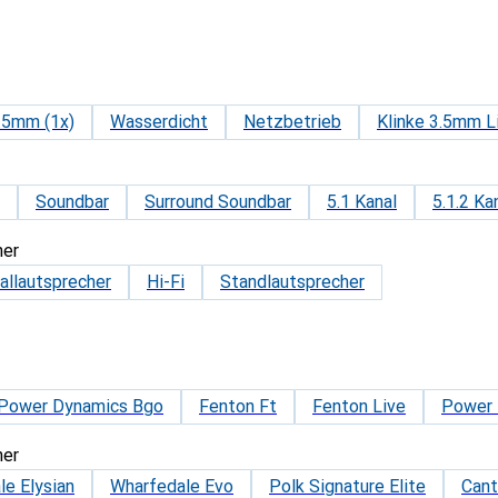
3.5mm (1x)
Wasserdicht
Netzbetrieb
Klinke 3.5mm Li
Soundbar
Surround Soundbar
5.1 Kanal
5.1.2 Ka
her
allautsprecher
Hi-Fi
Standlautsprecher
Power Dynamics Bgo
Fenton Ft
Fenton Live
Power 
her
e Elysian
Wharfedale Evo
Polk Signature Elite
Can