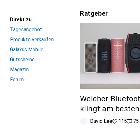
Ratgeber
Direkt zu
Tagesangebot
Produkte verkaufen
Galaxus Mobile
Gutscheine
Magazin
Forum
Welcher Bluetoo
klingt am besten
David Lee
115 Likes
115
75 K
75