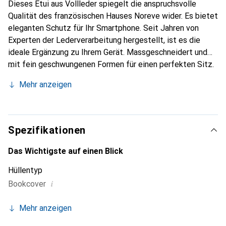
Dieses Etui aus Vollleder spiegelt die anspruchsvolle
Qualität des französischen Hauses Noreve wider. Es bietet
eleganten Schutz für Ihr Smartphone. Seit Jahren von
Experten der Lederverarbeitung hergestellt, ist es die
ideale Ergänzung zu Ihrem Gerät. Massgeschneidert und
mit fein geschwungenen Formen für einen perfekten Sitz.
Ein elegantes Accessoire und das ideale Gewand für Ihr
Mehr anzeigen
Smartphone. Die Marke Noreve ist international für ihre
hochwertigen Produkte bekannt und stets eine gute Wahl
für den anspruchsvollen Kunden.
Spezifikationen
Das Wichtigste auf einen Blick
Hüllentyp
i
Bookcover
Mehr anzeigen