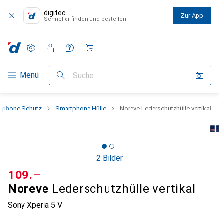
digitec
Zur App
Schneller finden und bestellen
Einstellungen
Kundenkonto
Vergleichslisten
Merklisten
Warenkorb
Navigation nach Kategorien
Menü
Suche
tphone Schutz
Smartphone Hülle
Noreve Lederschutzhülle vertikal
2 Bilder
CHF
109.–
Noreve
Lederschutzhülle vertikal
Sony Xperia 5 V