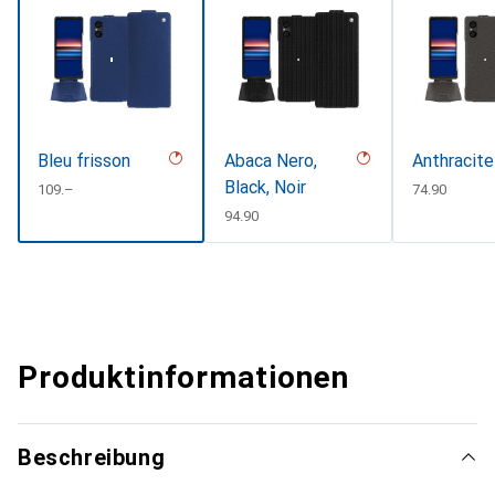
Bleu frisson
Abaca Nero,
Anthracite
Black, Noir
CHF
109.–
CHF
74.90
CHF
94.90
Produktinformationen
Beschreibung