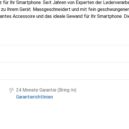
 für Ihr Smartphone. Seit Jahren von Experten der Lederverarbei
g zu Ihrem Gerät. Massgeschneidert und mit fein geschwungenen
gantes Accessoire und das ideale Gewand für Ihr Smartphone. D
hochwertigen Produkte bekannt und stets eine gute Wahl für den
g
24 Monate Garantie (Bring-In)
Garantierichtlinien