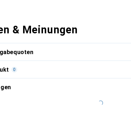
en & Meinungen
kgabequoten
ukt
0
ngen