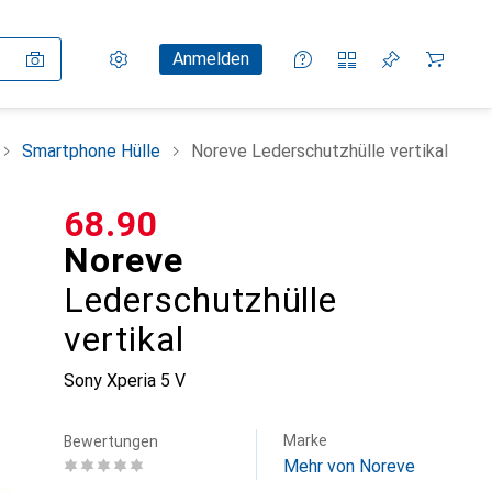
Einstellungen
Kundenkonto
Vergleichslisten
Merklisten
Warenkorb
Anmelden
Smartphone Hülle
Noreve Lederschutzhülle vertikal
CHF
68.90
Noreve
Lederschutzhülle
vertikal
Sony Xperia 5 V
Marke
Bewertungen
Mehr von Noreve