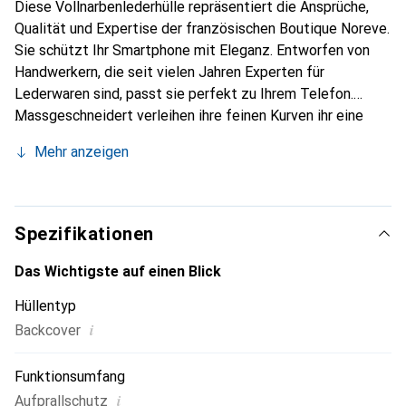
Diese Vollnarbenlederhülle repräsentiert die Ansprüche,
Qualität und Expertise der französischen Boutique Noreve.
Sie schützt Ihr Smartphone mit Eleganz. Entworfen von
Handwerkern, die seit vielen Jahren Experten für
Lederwaren sind, passt sie perfekt zu Ihrem Telefon.
Massgeschneidert verleihen ihre feinen Kurven ihr eine
echte zweite Haut. Sie wird zum schicken und
Mehr anzeigen
unverzichtbaren Accessoire für Ihr Smartphone.
International anerkannt für ihre hochwertigen Produkte ist
die Marke Noreve eine sichere Wahl für eine
anspruchsvolle Kundschaft.
Spezifikationen
Das Wichtigste auf einen Blick
Hüllentyp
i
Backcover
Funktionsumfang
i
Aufprallschutz