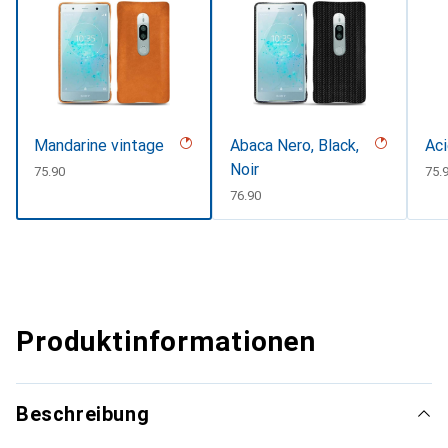
Mandarine vintage
Abaca Nero, Black,
Aci
Noir
CHF
75.90
CH
75.
CHF
76.90
Produktinformationen
Beschreibung