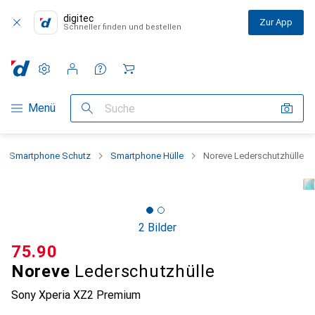
digitec
Zur App
Schneller finden und bestellen
Einstellungen
Kundenkonto
Vergleichslisten
Merklisten
Warenkorb
Navigation nach Kategorien
Menü
Suche
Smartphone Schutz
Smartphone Hülle
Noreve Lederschutzhülle
2 Bilder
CHF
75.90
Noreve
Lederschutzhülle
Sony Xperia XZ2 Premium