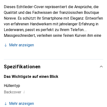
Dieses Echtleder-Cover repräsentiert die Ansprüche, die
Qualität und das Fachwissen der französischen Boutique
Noreve. Es schützt Ihr Smartphone mit Eleganz. Entworfen
von erfahrenen Handwerkern mit jahrelanger Erfahrung in
Lederwaren, passt es perfekt zu Ihrem Telefon.
Massgeschneidert, verleihen seine feinen Kurven ihm eine
echte zweite Haut. Es wird zum schicken und
Mehr anzeigen
unverzichtbaren Accessoire für Ihr Smartphone.
International anerkannt für ihre hochwertigen Produkte ist
die Marke Noreve eine zuverlässige Wahl für eine
anspruchsvolle Kundschaft.
Spezifikationen
Das Wichtigste auf einen Blick
Hüllentyp
i
Backcover
Mehr anzeigen