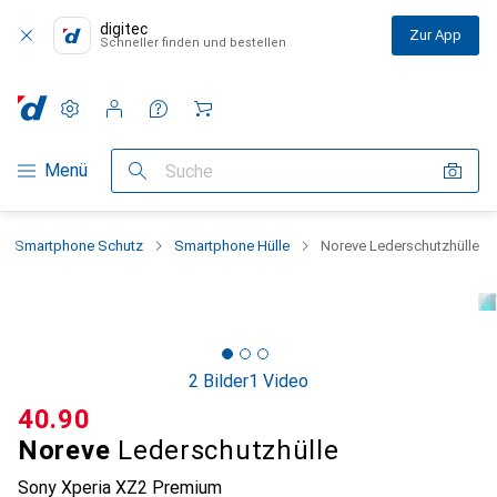
digitec
Zur App
Schneller finden und bestellen
Einstellungen
Kundenkonto
Vergleichslisten
Merklisten
Warenkorb
Navigation nach Kategorien
Menü
Suche
Smartphone Schutz
Smartphone Hülle
Noreve Lederschutzhülle
2 Bilder
1 Video
CHF
40.90
Noreve
Lederschutzhülle
Sony Xperia XZ2 Premium