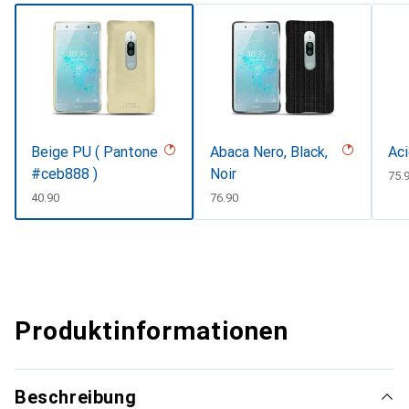
Beige PU ( Pantone
Abaca Nero, Black,
Aci
#ceb888 )
Noir
CH
75.
CHF
40.90
CHF
76.90
Produktinformationen
Beschreibung