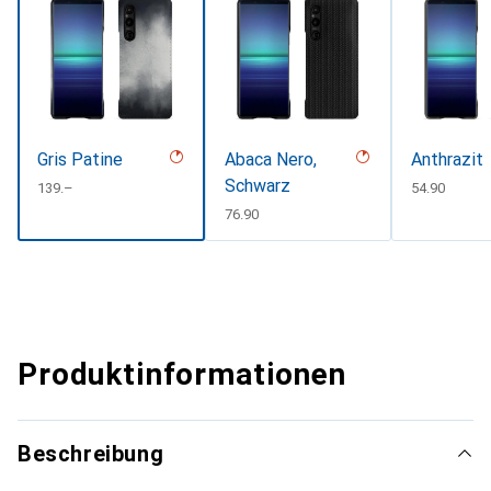
Gris Patine
Abaca Nero,
Anthrazit
Schwarz
CHF
139.–
CHF
54.90
CHF
76.90
Produktinformationen
Beschreibung