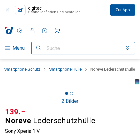
digitec
Zur App
Schneller finden und bestellen
Einstellungen
Kundenkonto
Vergleichslisten
Merklisten
Warenkorb
Navigation nach Kategorien
Menü
Suche
Smartphone Schutz
Smartphone Hülle
Noreve Lederschutzhülle
2 Bilder
CHF
139.–
Noreve
Lederschutzhülle
Sony Xperia 1 V