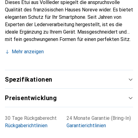
Dieses Etui aus Vollleder spiegelt die anspruchsvolle
Qualität des französischen Hauses Noreve wider. Es bietet
eleganten Schutz für Ihr Smartphone. Seit Jahren von
Experten der Lederverarbeitung hergestellt, ist es die
ideale Ergänzung zu Ihrem Gerät. Massgeschneidert und
mit fein geschwungenen Formen für einen perfekten Sitz.
Ein elegantes Accessoire und das ideale Gewand für Ihr
Mehr anzeigen
Smartphone. Die Marke Noreve ist international für ihre
hochwertigen Produkte bekannt und stets eine gute Wahl
für den anspruchsvollen Kunden.
Spezifikationen
Preisentwicklung
30 Tage Rückgaberecht
24 Monate Garantie (Bring-In)
Rückgaberichtlinien
Garantierichtlinien