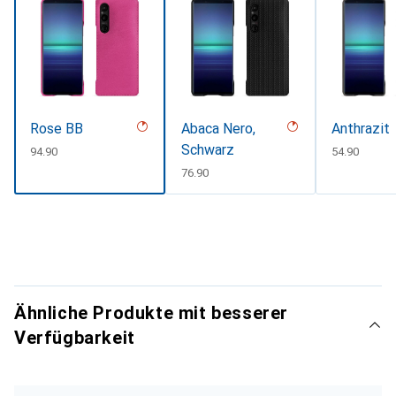
Rose BB
Abaca Nero,
Anthrazit
Schwarz
CHF
94.90
CHF
54.90
CHF
76.90
Ähnliche Produkte mit besserer
Verfügbarkeit