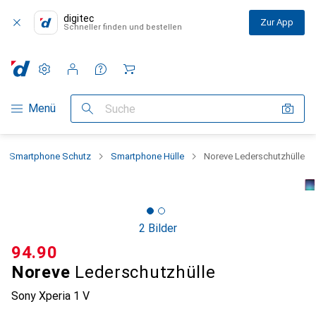
digitec
Zur App
Schneller finden und bestellen
Einstellungen
Kundenkonto
Vergleichslisten
Merklisten
Warenkorb
Navigation nach Kategorien
Menü
Suche
Smartphone Schutz
Smartphone Hülle
Noreve Lederschutzhülle
2 Bilder
CHF
94.90
Noreve
Lederschutzhülle
Sony Xperia 1 V