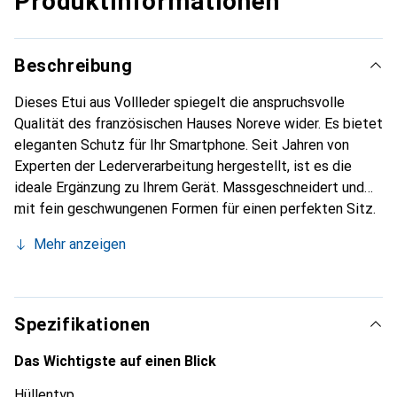
Produktinformationen
Beschreibung
Dieses Etui aus Vollleder spiegelt die anspruchsvolle
Qualität des französischen Hauses Noreve wider. Es bietet
eleganten Schutz für Ihr Smartphone. Seit Jahren von
Experten der Lederverarbeitung hergestellt, ist es die
ideale Ergänzung zu Ihrem Gerät. Massgeschneidert und
mit fein geschwungenen Formen für einen perfekten Sitz.
Ein elegantes Accessoire und das ideale Gewand für Ihr
Mehr anzeigen
Smartphone. Die Marke Noreve ist international für ihre
hochwertigen Produkte bekannt und stets eine gute Wahl
für den anspruchsvollen Kunden.
Spezifikationen
Das Wichtigste auf einen Blick
Hüllentyp