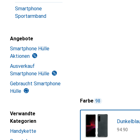
Smartphone
Sportarmband
Angebote
Smartphone Hülle
Aktionen
Ausverkauf
Smartphone Hülle
Gebraucht Smartphone
Hülle
Farbe
98
Verwandte
Kategorien
Dunkelbla
CHF
94.90
Handykette