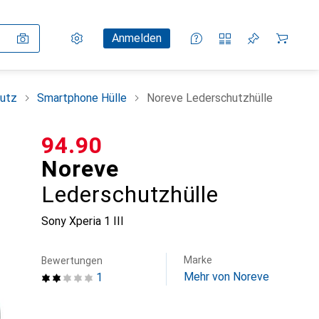
Einstellungen
Kundenkonto
Vergleichslisten
Merklisten
Warenkorb
Anmelden
utz
Smartphone Hülle
Noreve Lederschutzhülle
CHF
94.90
Noreve
Lederschutzhülle
Sony Xperia 1 III
Marke
Bewertungen
Mehr von Noreve
1