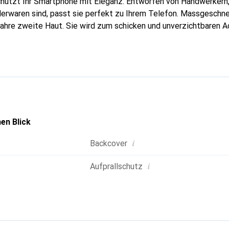
hützt Ihr Smartphone mit Eleganz. Entworfen von Handwerkern, 
erwaren sind, passt sie perfekt zu Ihrem Telefon. Massgeschnei
wahre zweite Haut. Sie wird zum schicken und unverzichtbaren A
nal anerkannt für ihre hochwertigen Produkte ist die Marke Nor
volle Kundschaft.
en Blick
i
Backcover
i
Aufprallschutz