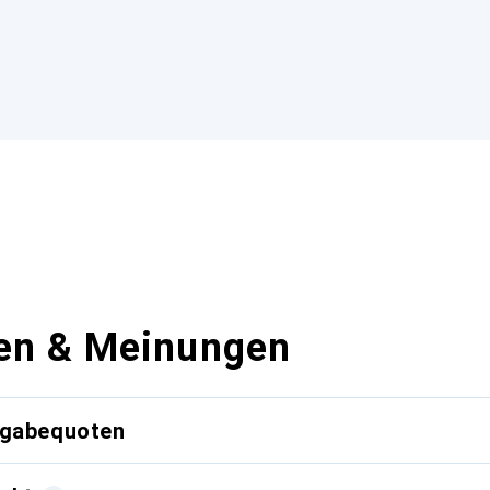
en & Meinungen
kgabequoten