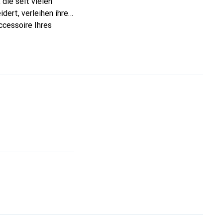
die seit vielen
dert, verleihen ihre
ccessoire Ihres
eve eine sichere