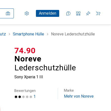
Einstellungen
Kundenkonto
Vergleichslisten
Merklisten
Warenkorb
Anmelden
utz
Smartphone Hülle
Noreve Lederschutzhülle
CHF
74.90
Noreve
Lederschutzhülle
Sony Xperia 1 III
Marke
Bewertungen
Mehr von Noreve
1