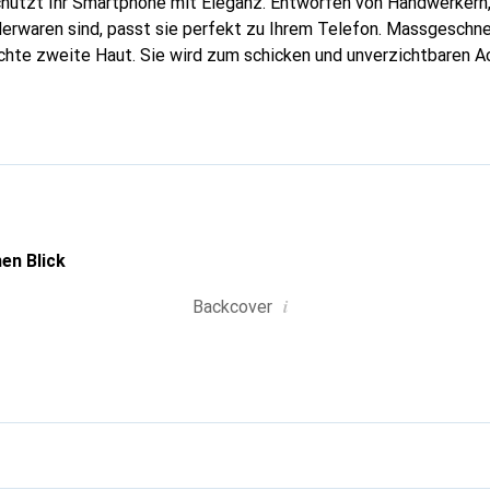
hützt Ihr Smartphone mit Eleganz. Entworfen von Handwerkern, 
erwaren sind, passt sie perfekt zu Ihrem Telefon. Massgeschnei
echte zweite Haut. Sie wird zum schicken und unverzichtbaren Ac
al anerkannt für ihre hochwertigen Produkte ist die Marke Nore
 Kundschaft.
en Blick
i
Backcover
g