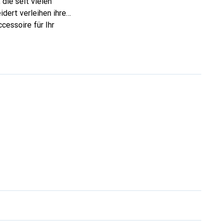
die seit vielen
dert verleihen ihre
cessoire für Ihr
ve eine sichere Wahl