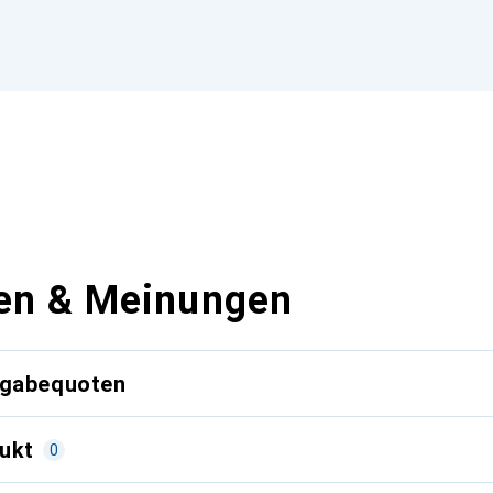
en & Meinungen
kgabequoten
ukt
0