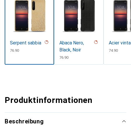
Serpent sabbia
Abaca Nero,
Acier vint
Black, Noir
CHF
76.90
CHF
74.90
CHF
76.90
Produktinformationen
Beschreibung