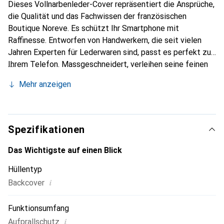
Dieses Vollnarbenleder-Cover repräsentiert die Ansprüche,
die Qualität und das Fachwissen der französischen
Boutique Noreve. Es schützt Ihr Smartphone mit
Raffinesse. Entworfen von Handwerkern, die seit vielen
Jahren Experten für Lederwaren sind, passt es perfekt zu
Ihrem Telefon. Massgeschneidert, verleihen seine feinen
Kurven ihm eine echte zweite Haut. Es wird zum schicken
Mehr anzeigen
und integralen Accessoire Ihres Smartphones. International
anerkannt für ihre hochwertigen Produkte ist die Marke
Noreve eine sichere Wahl für eine anspruchsvolle
Kundschaft.
Spezifikationen
Das Wichtigste auf einen Blick
Hüllentyp
i
Backcover
Funktionsumfang
i
Aufprallschutz