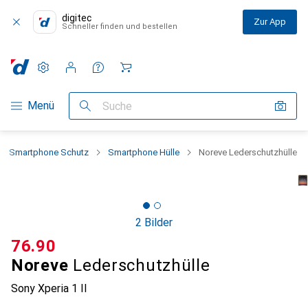
digitec
Zur App
Schneller finden und bestellen
Einstellungen
Kundenkonto
Vergleichslisten
Merklisten
Warenkorb
Navigation nach Kategorien
Menü
Suche
Smartphone Schutz
Smartphone Hülle
Noreve Lederschutzhülle
2 Bilder
CHF
76.90
Noreve
Lederschutzhülle
Sony Xperia 1 II