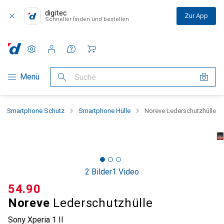
digitec
Zur App
Schneller finden und bestellen
Einstellungen
Kundenkonto
Vergleichslisten
Merklisten
Warenkorb
Navigation nach Kategorien
Menü
Suche
Smartphone Schutz
Smartphone Hülle
Noreve Lederschutzhülle
2 Bilder
1 Video
CHF
54.90
Noreve
Lederschutzhülle
Sony Xperia 1 II