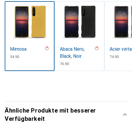
Mimosa
Abaca Nero,
Acier vint
Black, Noir
CHF
54.90
CHF
74.90
CHF
76.90
Ähnliche Produkte mit besserer
Verfügbarkeit