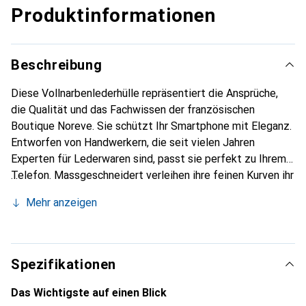
Produktinformationen
Beschreibung
Diese Vollnarbenlederhülle repräsentiert die Ansprüche,
die Qualität und das Fachwissen der französischen
Boutique Noreve. Sie schützt Ihr Smartphone mit Eleganz.
Entworfen von Handwerkern, die seit vielen Jahren
Experten für Lederwaren sind, passt sie perfekt zu Ihrem
Telefon. Massgeschneidert verleihen ihre feinen Kurven ihr
eine echte zweite Haut. Sie wird zum schicken und
Mehr anzeigen
unverzichtbaren Accessoire Ihres Smartphones.
International anerkannt für ihre hochwertigen Produkte ist
die Marke Noreve eine sichere Wahl für eine
anspruchsvolle Kundschaft.
Spezifikationen
Das Wichtigste auf einen Blick