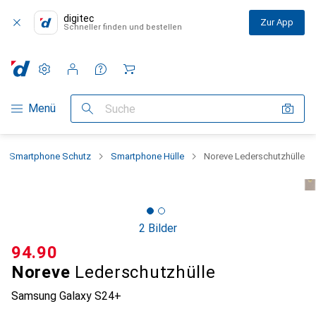
digitec
Zur App
Schneller finden und bestellen
Einstellungen
Kundenkonto
Vergleichslisten
Merklisten
Warenkorb
Navigation nach Kategorien
Menü
Suche
Smartphone Schutz
Smartphone Hülle
Noreve Lederschutzhülle
2 Bilder
CHF
94.90
Noreve
Lederschutzhülle
Samsung Galaxy S24+