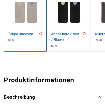
Taupe innocent
Abaca nero ( Noir
Anthra
/ Black)
CHF
94.90
CHF
59.90
CHF
82.90
Produktinformationen
Beschreibung