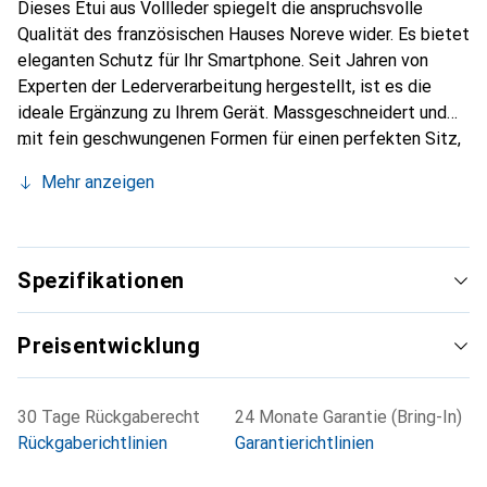
Dieses Etui aus Vollleder spiegelt die anspruchsvolle
Qualität des französischen Hauses Noreve wider. Es bietet
eleganten Schutz für Ihr Smartphone. Seit Jahren von
Experten der Lederverarbeitung hergestellt, ist es die
ideale Ergänzung zu Ihrem Gerät. Massgeschneidert und
mit fein geschwungenen Formen für einen perfekten Sitz,
ist es ein elegantes Accessoire und das ideale Gewand für
Mehr anzeigen
Ihr Smartphone. Die Marke Noreve ist international für ihre
hochwertigen Produkte bekannt und stets eine gute Wahl
für den anspruchsvollen Kunden.
Spezifikationen
Preisentwicklung
30 Tage Rückgaberecht
24 Monate Garantie (Bring-In)
Rückgaberichtlinien
Garantierichtlinien