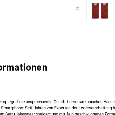
desert
ne, Noir
n
n - Couture (Nappa - Pantone #15458a)
ne
niert
nero ( Noir / Black)
iné
e
icat
 ( Pantone #8B4720 )
outure
sion
( Pantone #d50032 )
iclamino
ocent
ne
ormationen
er spiegelt die anspruchsvolle Qualität des französischen Hause
r Smartphone. Seit Jahren von Experten der Lederverarbeitung he
rem Gerät. Massgeschneidert und mit fein geschwungenen Forme