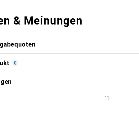
en & Meinungen
kgabequoten
ukt
0
ngen