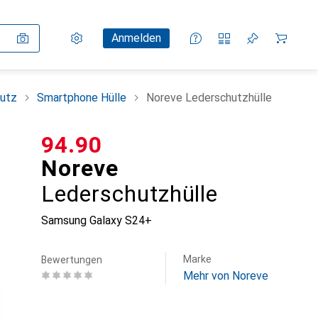
Einstellungen
Kundenkonto
Vergleichslisten
Merklisten
Warenkorb
Anmelden
utz
Smartphone Hülle
Noreve Lederschutzhülle
CHF
94.90
Noreve
Lederschutzhülle
Samsung Galaxy S24+
Marke
Bewertungen
Mehr von Noreve