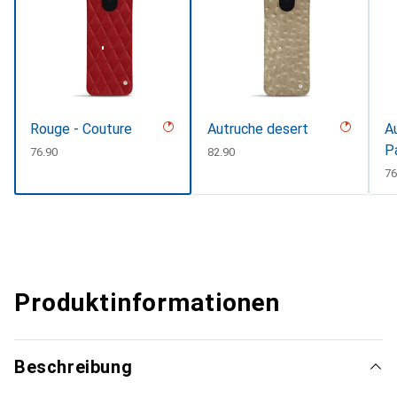
Rouge - Couture
Autruche desert
A
P
CHF
76.90
CHF
82.90
C
76
Produktinformationen
Beschreibung