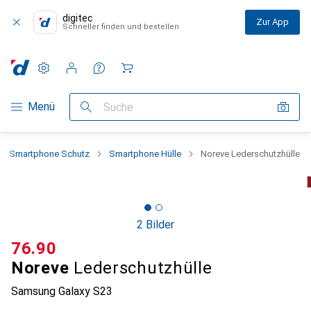
digitec
Zur App
Schneller finden und bestellen
Einstellungen
Kundenkonto
Vergleichslisten
Merklisten
Warenkorb
Navigation nach Kategorien
Menü
Suche
Smartphone Schutz
Smartphone Hülle
Noreve Lederschutzhülle
2 Bilder
CHF
76.90
Noreve
Lederschutzhülle
Samsung Galaxy S23