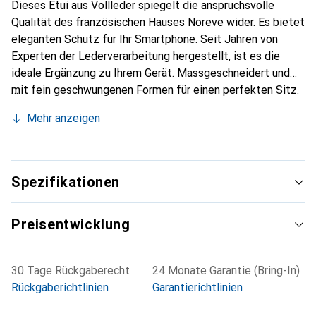
Dieses Etui aus Vollleder spiegelt die anspruchsvolle
Qualität des französischen Hauses Noreve wider. Es bietet
eleganten Schutz für Ihr Smartphone. Seit Jahren von
Experten der Lederverarbeitung hergestellt, ist es die
ideale Ergänzung zu Ihrem Gerät. Massgeschneidert und
mit fein geschwungenen Formen für einen perfekten Sitz.
Ein elegantes Accessoire und das ideale Gewand für Ihr
Mehr anzeigen
Smartphone. Die Marke Noreve ist international für ihre
hochwertigen Produkte bekannt und stets eine gute Wahl
für den anspruchsvollen Kunden.
Spezifikationen
Preisentwicklung
30 Tage Rückgaberecht
24 Monate Garantie (Bring-In)
Rückgaberichtlinien
Garantierichtlinien