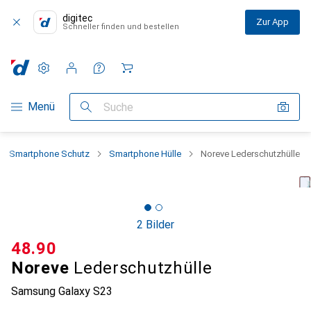
digitec
Zur App
Schneller finden und bestellen
Einstellungen
Kundenkonto
Vergleichslisten
Merklisten
Warenkorb
Navigation nach Kategorien
Menü
Suche
Smartphone Schutz
Smartphone Hülle
Noreve Lederschutzhülle
2 Bilder
CHF
48.90
Noreve
Lederschutzhülle
Samsung Galaxy S23