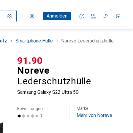
Einstellungen
Kundenkonto
Vergleichslisten
Merklisten
Warenkorb
Anmelden
utz
Smartphone Hülle
Noreve Lederschutzhülle
CHF
91.90
Noreve
Lederschutzhülle
Samsung Galaxy S22 Ultra 5G
Marke
Bewertungen
Mehr von Noreve
1