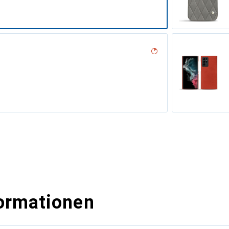
uture
codile nero, Noir
tage - Couture
ge - Couture
r / Black )
( Pantone #b9a3e3 )
dro - Couture
ture (Nappa - Black)
age - Couture
outure
tage
ie
ormationen