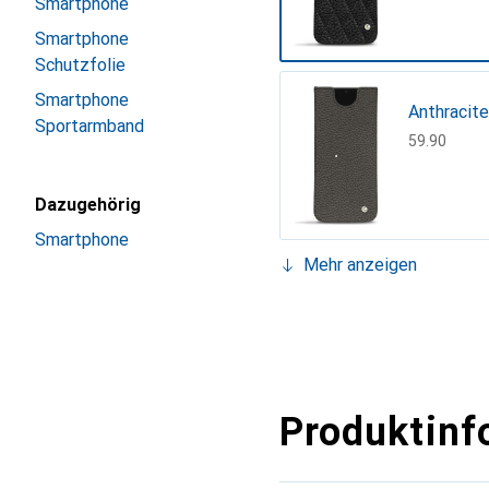
Smartphone
Smartphone
Schutzfolie
Smartphone
Anthracite
Sportarmband
CHF
59.90
Dazugehörig
Smartphone
Mehr anzeigen
Beige - Co
CHF
73.90
Black, Cro
Black, Noir
Cerise vin
Dark vinta
Ebène ( Noi
Gris PU
Lilas PU 
Negre pou
Noir - Cou
Prune vint
Rouge - C
Taupe vin
Vert Vegg
CHF
82.90
CHF
94.90
CHF
88.90
CHF
94.90
CHF
54.90
CHF
40.90
CHF
40.90
CHF
119.–
CHF
73.90
CHF
88.90
CHF
73.90
CHF
79.90
CHF
73.90
Produktinf