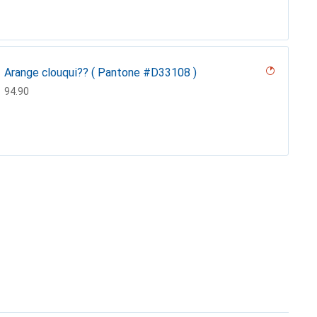
Arange clouqui?? ( Pantone #D33108 )
CHF
94.90
Beige Veggie
CHF
73.90
Black, Ebony, Noir
Blu marino
Châtaigne
Eb??ne - Couture ( Noir / Black )
Gris - Couture
Lilas - Couture
Marron Veggie
Noir - Couture ( Nappa - Black )
Noir PU ( Black )
Rose - Couture ( Nappa - Pantone #efbae1 )
Sable vintage - Couture
Vert olive
CHF
59.90
CHF
119.–
CHF
60.90
CHF
86.90
CHF
73.90
CHF
73.90
CHF
73.90
CHF
76.90
CHF
40.90
CHF
73.90
CHF
88.90
CHF
73.90