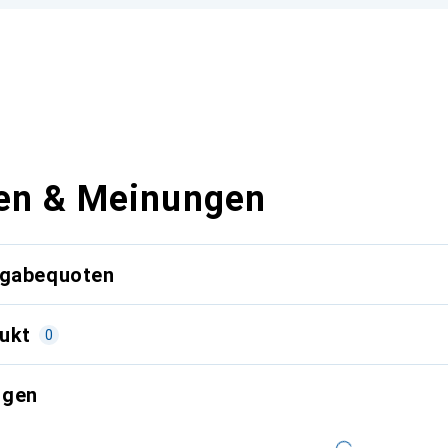
en & Meinungen
kgabequoten
ukt
0
ngen