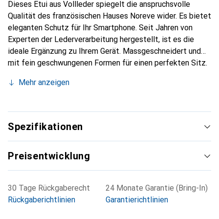
Dieses Etui aus Vollleder spiegelt die anspruchsvolle
Qualität des französischen Hauses Noreve wider. Es bietet
eleganten Schutz für Ihr Smartphone. Seit Jahren von
Experten der Lederverarbeitung hergestellt, ist es die
ideale Ergänzung zu Ihrem Gerät. Massgeschneidert und
mit fein geschwungenen Formen für einen perfekten Sitz.
Ein elegantes Accessoire und das ideale Gewand für Ihr
Mehr anzeigen
Smartphone. Die Marke Noreve ist international für ihre
hochwertigen Produkte bekannt und stets eine gute Wahl
für den anspruchsvollen Kunden.
Spezifikationen
Preisentwicklung
30 Tage Rückgaberecht
24 Monate Garantie (Bring-In)
Rückgaberichtlinien
Garantierichtlinien