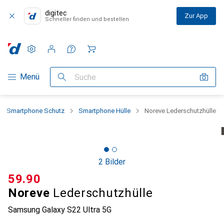
digitec
Zur App
Schneller finden und bestellen
Einstellungen
Kundenkonto
Vergleichslisten
Merklisten
Warenkorb
Navigation nach Kategorien
Menü
Suche
Smartphone Schutz
Smartphone Hülle
Noreve Lederschutzhülle
2 Bilder
CHF
59.90
Noreve
Lederschutzhülle
Samsung Galaxy S22 Ultra 5G