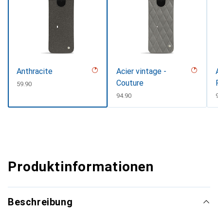
Anthracite
Acier vintage -
Couture
CHF
59.90
CHF
94.90
Produktinformationen
Beschreibung