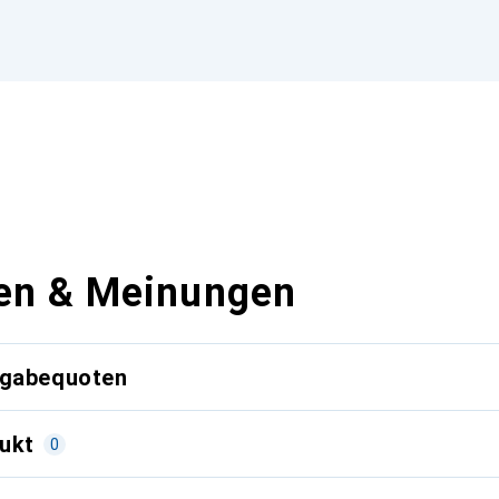
en & Meinungen
kgabequoten
ukt
0