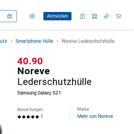
Einstellungen
Kundenkonto
Vergleichslisten
Merklisten
Warenkorb
Anmelden
utz
Smartphone Hülle
Noreve Lederschutzhülle
CHF
40.90
Noreve
Lederschutzhülle
Samsung Galaxy S21
Marke
Bewertungen
Mehr von Noreve
1