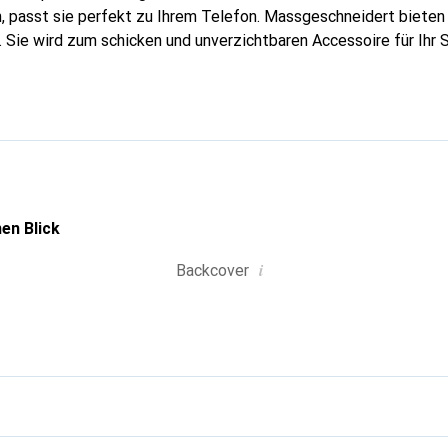
, passt sie perfekt zu Ihrem Telefon. Massgeschneidert bieten 
 Sie wird zum schicken und unverzichtbaren Accessoire für Ihr
 für ihre hochwertigen Produkte ist die Marke Noreve eine zuver
aft.
en Blick
i
Backcover
g