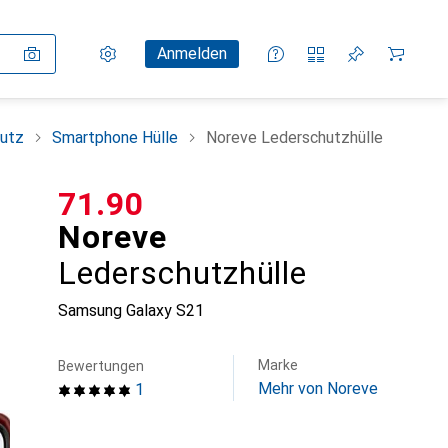
Einstellungen
Kundenkonto
Vergleichslisten
Merklisten
Warenkorb
Anmelden
utz
Smartphone Hülle
Noreve Lederschutzhülle
CHF
71.90
Noreve
Lederschutzhülle
Samsung Galaxy S21
Marke
Bewertungen
Mehr von Noreve
1