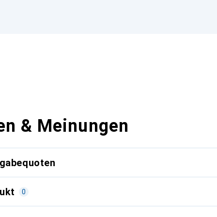
en & Meinungen
kgabequoten
ukt
0