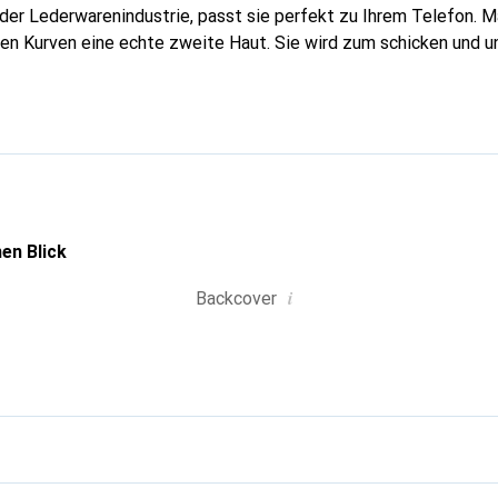
n der Lederwarenindustrie, passt sie perfekt zu Ihrem Telefon.
inen Kurven eine echte zweite Haut. Sie wird zum schicken und 
tphone. Die Marke Noreve ist international für ihre hochwertig
ahl für eine anspruchsvolle Kundschaft.
en Blick
i
Backcover
g