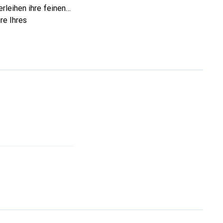
rleihen ihre feinen
re Ihres
eve eine sichere