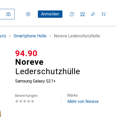
Einstellungen
Kundenkonto
Vergleichslisten
Merklisten
Warenkorb
Anmelden
utz
Smartphone Hülle
Noreve Lederschutzhülle
CHF
94.90
Noreve
Lederschutzhülle
Samsung Galaxy S21+
Marke
Bewertungen
Mehr von Noreve