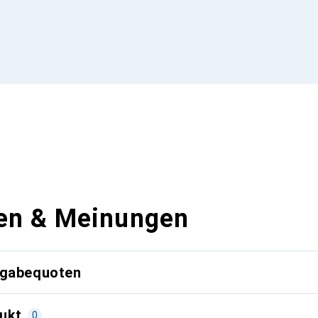
en & Meinungen
kgabequoten
ukt
0