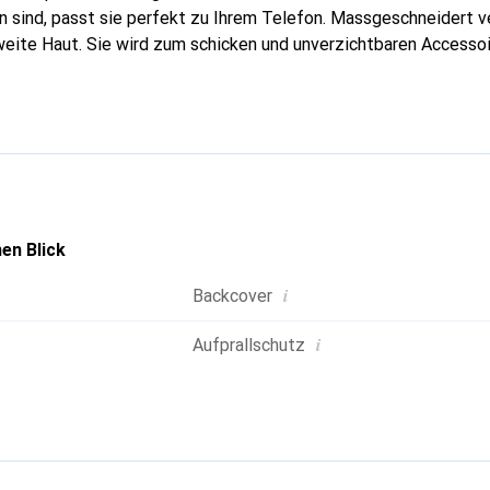
 sind, passt sie perfekt zu Ihrem Telefon. Massgeschneidert ve
weite Haut. Sie wird zum schicken und unverzichtbaren Accessoi
nal anerkannt für ihre hochwertigen Produkte ist die Marke Nor
volle Kundschaft.
en Blick
i
Backcover
i
Aufprallschutz