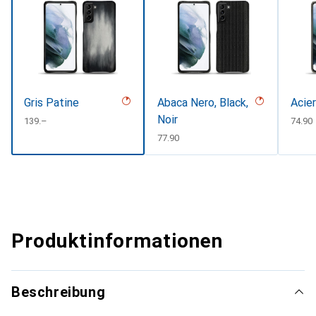
Gris Patine
Abaca Nero, Black,
Acie
Noir
CHF
139.–
CHF
74.90
CHF
77.90
Produktinformationen
Beschreibung