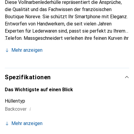
Diese Vollnarbenlederhülle repräsentiert die Ansprüche,
die Qualität und das Fachwissen der französischen
Boutique Noreve. Sie schützt Ihr Smartphone mit Eleganz.
Entworfen von Handwerkern, die seit vielen Jahren
Experten für Lederwaren sind, passt sie perfekt zu Ihrem
Telefon. Massgeschneidert verleihen ihre feinen Kurven ihr
eine echte zweite Haut. Sie wird zum schicken und
Mehr anzeigen
unverzichtbaren Accessoire für Ihr Smartphone.
International anerkannt für ihre hochwertigen Produkte ist
die Marke Noreve eine sichere Wahl für eine
anspruchsvolle Kundschaft.
Spezifikationen
Das Wichtigste auf einen Blick
Hüllentyp
i
Backcover
Mehr anzeigen