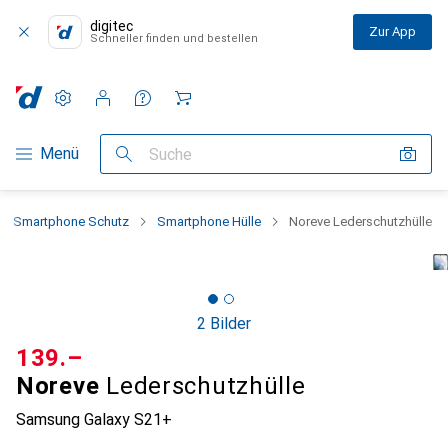
digitec
Zur App
Schneller finden und bestellen
Einstellungen
Kundenkonto
Vergleichslisten
Merklisten
Warenkorb
Navigation nach Kategorien
Menü
Suche
Smartphone Schutz
Smartphone Hülle
Noreve Lederschutzhülle
2 Bilder
CHF
139.–
Noreve
Lederschutzhülle
Samsung Galaxy S21+