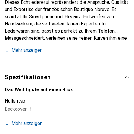
Dieses Echtlederetui repräsentiert die Ansprüche, Qualität
und Expertise der französischen Boutique Noreve. Es
schützt Ihr Smartphone mit Eleganz. Entworfen von
Handwerkern, die seit vielen Jahren Experten für
Lederwaren sind, passt es perfekt zu Ihrem Telefon.
Massgeschneidert, verleihen seine feinen Kurven ihm eine
echte zweite Haut. Es wird zum schicken und
Mehr anzeigen
unverzichtbaren Accessoire für Ihr Smartphone. Die Marke
Noreve ist international anerkannt für ihre hochwertigen
Produkte und ist eine sichere Wahl für eine anspruchsvolle
Klientel.
Spezifikationen
Das Wichtigste auf einen Blick
Hüllentyp
i
Backcover
Mehr anzeigen