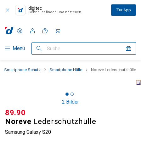
digitec
Zur App
Schneller finden und bestellen
Einstellungen
Kundenkonto
Vergleichslisten
Merklisten
Warenkorb
Navigation nach Kategorien
Menü
Suche
Smartphone Schutz
Smartphone Hülle
Noreve Lederschutzhülle
2 Bilder
CHF
89.90
Noreve
Lederschutzhülle
Samsung Galaxy S20