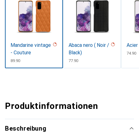
Mandarine vintage
Abaca nero ( Noir /
Acier
- Couture
Black)
CHF
74.90
CHF
89.90
CHF
77.90
Produktinformationen
Beschreibung