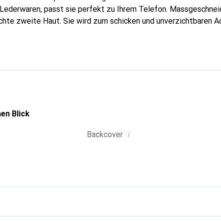
n Lederwaren, passt sie perfekt zu Ihrem Telefon. Massgeschneid
echte zweite Haut. Sie wird zum schicken und unverzichtbaren Ac
oreve ist international für ihre hochwertigen Produkte anerka
ne anspruchsvolle Klientel.
en Blick
i
Backcover
g