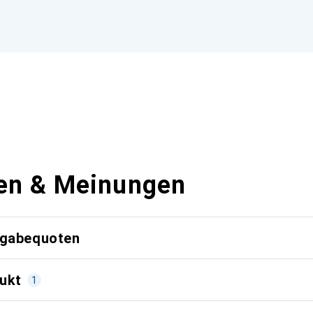
en & Meinungen
kgabequoten
ukt
1