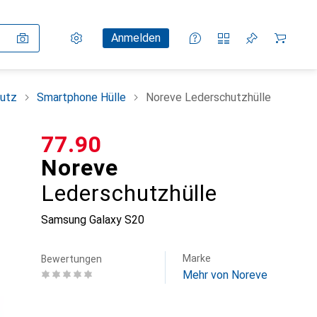
Einstellungen
Kundenkonto
Vergleichslisten
Merklisten
Warenkorb
Anmelden
utz
Smartphone Hülle
Noreve Lederschutzhülle
CHF
77.90
Noreve
Lederschutzhülle
Samsung Galaxy S20
Marke
Bewertungen
Mehr von Noreve