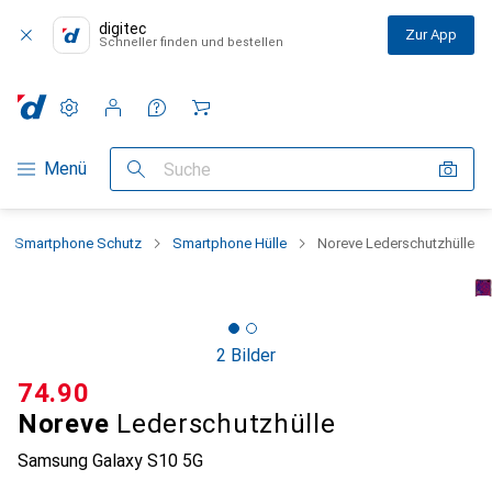
digitec
Zur App
Schneller finden und bestellen
Einstellungen
Kundenkonto
Vergleichslisten
Merklisten
Warenkorb
Navigation nach Kategorien
Menü
Suche
Smartphone Schutz
Smartphone Hülle
Noreve Lederschutzhülle
2 Bilder
CHF
74.90
Noreve
Lederschutzhülle
Samsung Galaxy S10 5G