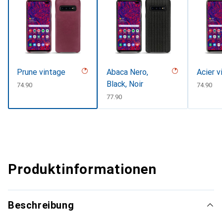
Prune vintage
Abaca Nero,
Acier v
Black, Noir
CHF
74.90
CHF
74.90
CHF
77.90
Produktinformationen
Beschreibung