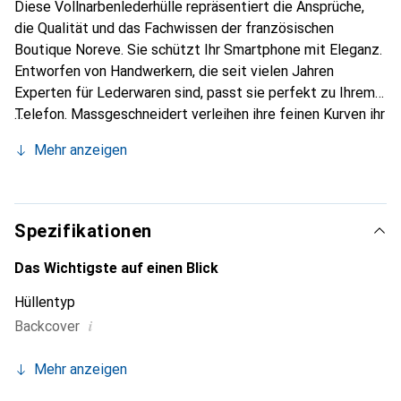
Diese Vollnarbenlederhülle repräsentiert die Ansprüche,
die Qualität und das Fachwissen der französischen
Boutique Noreve. Sie schützt Ihr Smartphone mit Eleganz.
Entworfen von Handwerkern, die seit vielen Jahren
Experten für Lederwaren sind, passt sie perfekt zu Ihrem
Telefon. Massgeschneidert verleihen ihre feinen Kurven ihr
eine echte zweite Haut. Sie wird zum schicken und
Mehr anzeigen
unverzichtbaren Accessoire für Ihr Smartphone. Die Marke
Noreve ist international für ihre hochwertigen Produkte
anerkannt und eine sichere Wahl für eine anspruchsvolle
Kundschaft.
Spezifikationen
Das Wichtigste auf einen Blick
Hüllentyp
i
Backcover
Mehr anzeigen