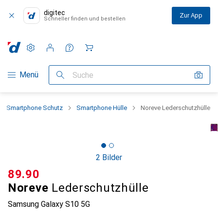
digitec
Zur App
Schneller finden und bestellen
Einstellungen
Kundenkonto
Vergleichslisten
Merklisten
Warenkorb
Navigation nach Kategorien
Menü
Suche
Smartphone Schutz
Smartphone Hülle
Noreve Lederschutzhülle
2 Bilder
CHF
89.90
Noreve
Lederschutzhülle
Samsung Galaxy S10 5G