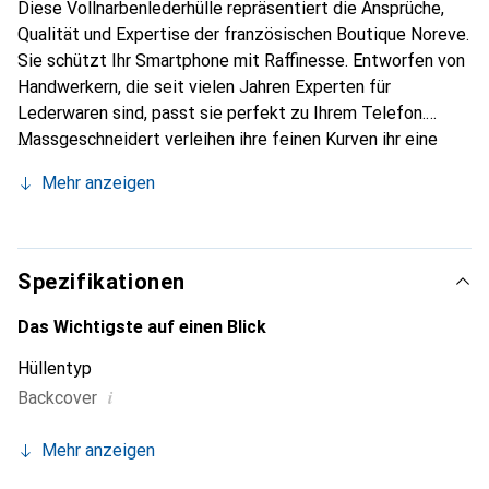
Diese Vollnarbenlederhülle repräsentiert die Ansprüche,
Qualität und Expertise der französischen Boutique Noreve.
Sie schützt Ihr Smartphone mit Raffinesse. Entworfen von
Handwerkern, die seit vielen Jahren Experten für
Lederwaren sind, passt sie perfekt zu Ihrem Telefon.
Massgeschneidert verleihen ihre feinen Kurven ihr eine
echte zweite Haut. Sie wird zum schicken und integralen
Mehr anzeigen
Accessoire für Ihr Smartphone. International anerkannt für
ihre hochwertigen Produkte ist die Marke Noreve eine
sichere Wahl für eine anspruchsvolle Kundschaft.
Spezifikationen
Das Wichtigste auf einen Blick
Hüllentyp
i
Backcover
Mehr anzeigen