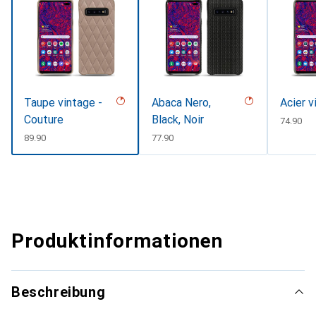
Taupe vintage -
Abaca Nero,
Acier v
Couture
Black, Noir
CHF
74.90
CHF
89.90
CHF
77.90
Produktinformationen
Beschreibung