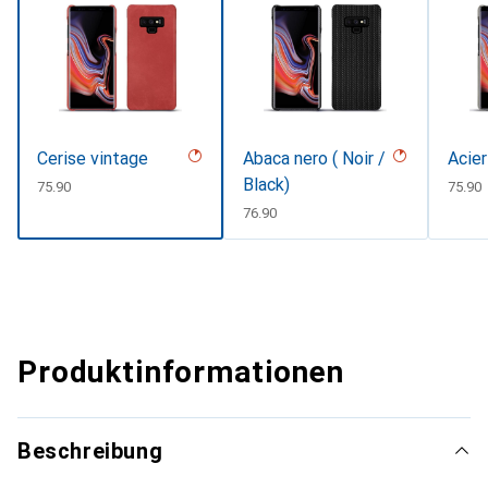
Cerise vintage
Abaca nero ( Noir /
Acier
Black)
CHF
75.90
CHF
75.90
CHF
76.90
Produktinformationen
Beschreibung