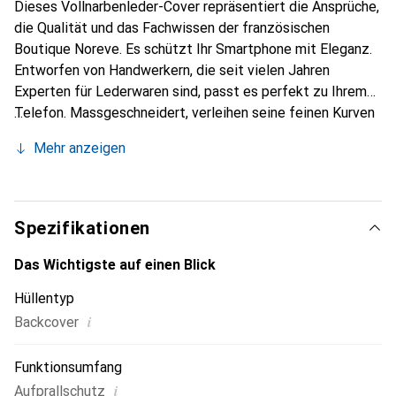
Dieses Vollnarbenleder-Cover repräsentiert die Ansprüche,
die Qualität und das Fachwissen der französischen
Boutique Noreve. Es schützt Ihr Smartphone mit Eleganz.
Entworfen von Handwerkern, die seit vielen Jahren
Experten für Lederwaren sind, passt es perfekt zu Ihrem
Telefon. Massgeschneidert, verleihen seine feinen Kurven
ihm eine echte zweite Haut. Es wird zum schicken und
Mehr anzeigen
unverzichtbaren Accessoire für Ihr Smartphone.
International anerkannt für ihre hochwertigen Produkte ist
die Marke Noreve eine sichere Wahl für eine
anspruchsvolle Kundschaft.
Spezifikationen
Das Wichtigste auf einen Blick
Hüllentyp
i
Backcover
Funktionsumfang
i
Aufprallschutz