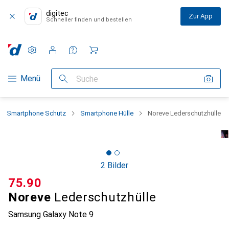
digitec
Zur App
Schneller finden und bestellen
Einstellungen
Kundenkonto
Vergleichslisten
Merklisten
Warenkorb
Navigation nach Kategorien
Menü
Suche
Smartphone Schutz
Smartphone Hülle
Noreve Lederschutzhülle
2 Bilder
CHF
75.90
Noreve
Lederschutzhülle
Samsung Galaxy Note 9