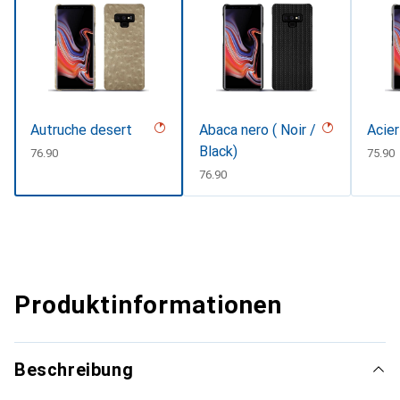
Autruche desert
Abaca nero ( Noir /
Acier
Black)
CHF
76.90
CHF
75.90
CHF
76.90
Produktinformationen
Beschreibung