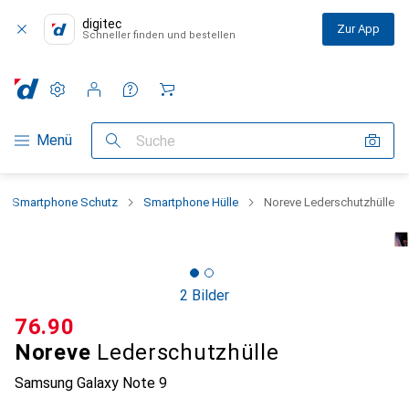
digitec
Zur App
Schneller finden und bestellen
Einstellungen
Kundenkonto
Vergleichslisten
Merklisten
Warenkorb
Navigation nach Kategorien
Menü
Suche
Smartphone Schutz
Smartphone Hülle
Noreve Lederschutzhülle
2 Bilder
CHF
76.90
Noreve
Lederschutzhülle
Samsung Galaxy Note 9