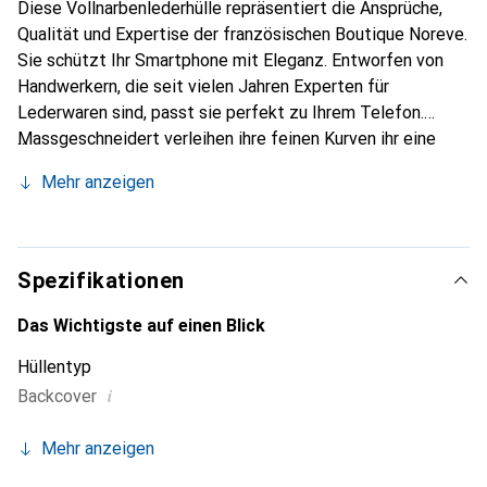
Diese Vollnarbenlederhülle repräsentiert die Ansprüche,
Qualität und Expertise der französischen Boutique Noreve.
Sie schützt Ihr Smartphone mit Eleganz. Entworfen von
Handwerkern, die seit vielen Jahren Experten für
Lederwaren sind, passt sie perfekt zu Ihrem Telefon.
Massgeschneidert verleihen ihre feinen Kurven ihr eine
echte zweite Haut. Sie wird zum schicken und integralen
Mehr anzeigen
Accessoire Ihres Smartphones. International anerkannt für
ihre hochwertigen Produkte ist die Marke Noreve eine
sichere Wahl für eine anspruchsvolle Kundschaft.
Spezifikationen
Das Wichtigste auf einen Blick
Hüllentyp
i
Backcover
Mehr anzeigen