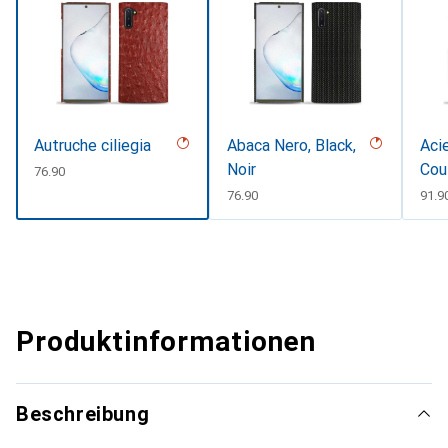
Autruche ciliegia
Abaca Nero, Black,
Acie
Noir
Cou
CHF
76.90
CHF
76.90
CHF
91.9
Produktinformationen
Beschreibung