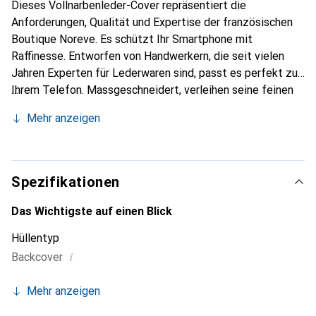
Dieses Vollnarbenleder-Cover repräsentiert die
Anforderungen, Qualität und Expertise der französischen
Boutique Noreve. Es schützt Ihr Smartphone mit
Raffinesse. Entworfen von Handwerkern, die seit vielen
Jahren Experten für Lederwaren sind, passt es perfekt zu
Ihrem Telefon. Massgeschneidert, verleihen seine feinen
Kurven ihm eine echte zweite Haut. Es wird zum schicken
Mehr anzeigen
und integralen Accessoire für Ihr Smartphone. International
anerkannt für ihre hochwertigen Produkte, ist die Marke
Noreve eine sichere Wahl für eine anspruchsvolle
Kundschaft.
Spezifikationen
Das Wichtigste auf einen Blick
Hüllentyp
i
Backcover
Mehr anzeigen