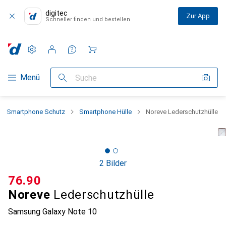
digitec
Zur App
Schneller finden und bestellen
Einstellungen
Kundenkonto
Vergleichslisten
Merklisten
Warenkorb
Navigation nach Kategorien
Menü
Suche
Smartphone Schutz
Smartphone Hülle
Noreve Lederschutzhülle
2 Bilder
CHF
76.90
Noreve
Lederschutzhülle
Samsung Galaxy Note 10