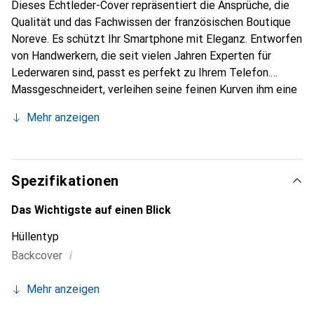
Dieses Echtleder-Cover repräsentiert die Ansprüche, die
Qualität und das Fachwissen der französischen Boutique
Noreve. Es schützt Ihr Smartphone mit Eleganz. Entworfen
von Handwerkern, die seit vielen Jahren Experten für
Lederwaren sind, passt es perfekt zu Ihrem Telefon.
Massgeschneidert, verleihen seine feinen Kurven ihm eine
echte zweite Haut. Es wird zum schicken und
Mehr anzeigen
unverzichtbaren Accessoire für Ihr Smartphone.
International anerkannt für ihre hochwertigen Produkte ist
die Marke Noreve eine sichere Wahl für eine
anspruchsvolle Klientel.
Spezifikationen
Das Wichtigste auf einen Blick
Hüllentyp
i
Backcover
Mehr anzeigen