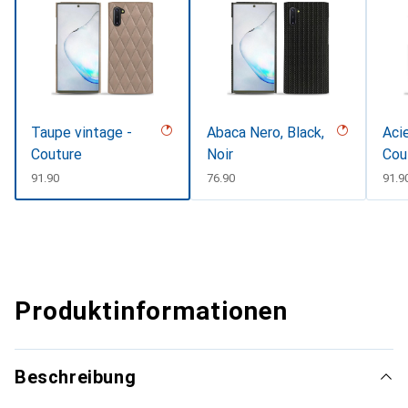
Taupe vintage -
Abaca Nero, Black,
Acie
Couture
Noir
Cou
CHF
91.90
CHF
76.90
CHF
91.9
Produktinformationen
Beschreibung