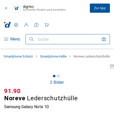
digitec
Zur App
Schneller finden und bestellen
Einstellungen
Kundenkonto
Vergleichslisten
Merklisten
Warenkorb
Navigation nach Kategorien
Menü
Suche
Smartphone Schutz
Smartphone Hülle
Noreve Lederschutzhülle
2 Bilder
CHF
91.90
Noreve
Lederschutzhülle
Samsung Galaxy Note 10