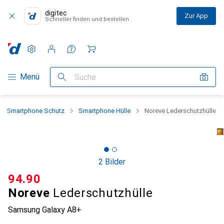
digitec
Zur App
Schneller finden und bestellen
Einstellungen
Kundenkonto
Vergleichslisten
Merklisten
Warenkorb
Navigation nach Kategorien
Menü
Suche
Smartphone Schutz
Smartphone Hülle
Noreve Lederschutzhülle
2 Bilder
CHF
94.90
Noreve
Lederschutzhülle
Samsung Galaxy A8+