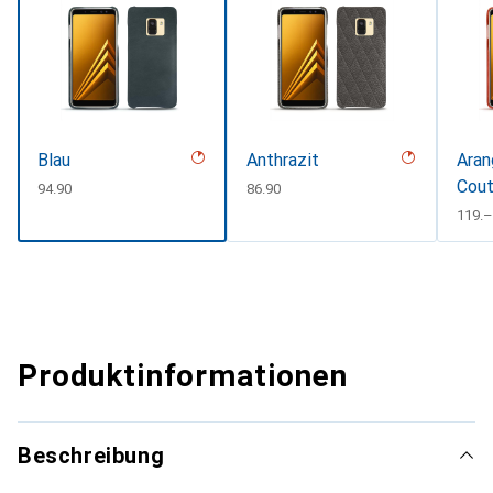
Blau
Anthrazit
Aran
Cout
CHF
94.90
CHF
86.90
#D3
CHF
119.–
Produktinformationen
Beschreibung