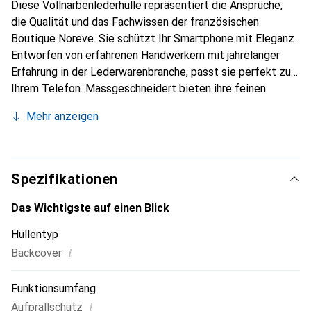
Diese Vollnarbenlederhülle repräsentiert die Ansprüche,
die Qualität und das Fachwissen der französischen
Boutique Noreve. Sie schützt Ihr Smartphone mit Eleganz.
Entworfen von erfahrenen Handwerkern mit jahrelanger
Erfahrung in der Lederwarenbranche, passt sie perfekt zu
Ihrem Telefon. Massgeschneidert bieten ihre feinen
Kurven eine wahre zweite Haut. Sie wird zum schicken und
Mehr anzeigen
unverzichtbaren Accessoire für Ihr Smartphone.
International anerkannt für ihre hochwertigen Produkte ist
die Marke Noreve eine zuverlässige Wahl für eine
anspruchsvolle Kundschaft.
Spezifikationen
Das Wichtigste auf einen Blick
Hüllentyp
i
Backcover
Funktionsumfang
i
Aufprallschutz